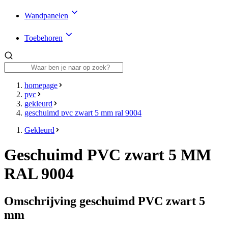
Wandpanelen
Toebehoren
homepage
pvc
gekleurd
geschuimd pvc zwart 5 mm ral 9004
Gekleurd
Geschuimd PVC zwart 5 MM
RAL 9004
Omschrijving geschuimd PVC zwart 5
mm