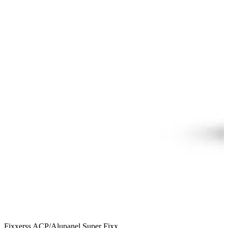
Fixxerss ACP/Alupanel Super Fixx
F