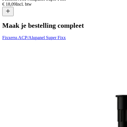
€ 18,09
Incl. btw
€
Maak je bestelling compleet
Fixxerss ACP/Alupanel Super Fixx