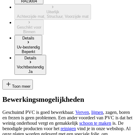
RAL9004
Uiterlijk
Achterzijde mat, Structuur, Voorzijde mat
Geschikt voor
Binnen
Details
Uv-bestendig
Beperkt
Details
Vochtbestendig
Ja
Toon meer
Bewerkingsmogelijkheden
Geschuimd PVC is goed bewerkbaar.
Verven
,
lijmen
, zagen, boren
en frezen is geen problemen. Een ander voordeel van PVC is dat het
weinig onderhoud vergt en gemakkelijk
schoon te maken
is. De
benodigde producten voor het
reinigen
vind je in onze webshop. Al
onze platen worden geleverd met een speciale folie, om