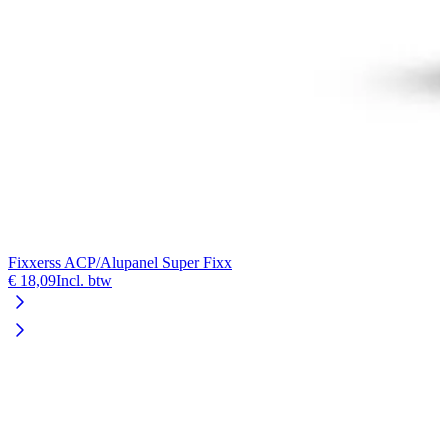
Fixxerss ACP/Alupanel Super Fixx
F
€ 18,09
Incl. btw
€