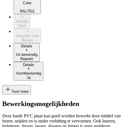
Color
RAL7011
Uiterlijk
Glad
Geschikt voor
Binnen
Details
Uv-bestendig
Beperkt
Details
Vochtbestendig
Ja
Toon meer
Bewerkingsmogelijkheden
Deze harde PVC plaat kan goed worden bewerkt door middel van
boren, snijden en is onder verhitting te vervormen. Ook laseren,
beletteren, frezen, lassen, draaien en lijmen is geen probleem.