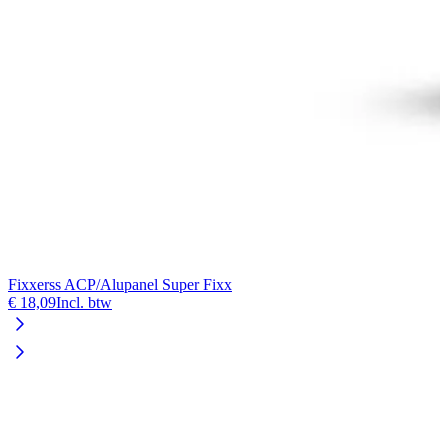
Fixxerss ACP/Alupanel Super Fixx
€ 18,09
Incl. btw