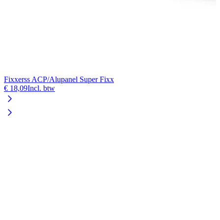
Fixxerss ACP/Alupanel Super Fixx
€ 18,09
Incl. btw