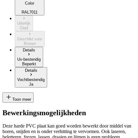
Color
RAL7011
Uiterlijk
Glad
Geschikt voor
Binnen
Details
Uv-bestendig
Beperkt
Details
Vochtbestendig
Ja
Toon meer
Bewerkingsmogelijkheden
Deze harde PVC plaat kan goed worden bewerkt door middel van
boren, snijden en is onder verhitting te vervormen. Ook laseren,
beletteren, frezen, lassen, draaien en lijmen is geen probleem.