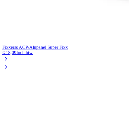
Fixxerss ACP/Alupanel Super Fixx
€ 18,09
Incl. btw