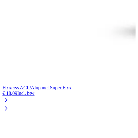
Fixxerss ACP/Alupanel Super Fixx
€ 18,09
Incl. btw