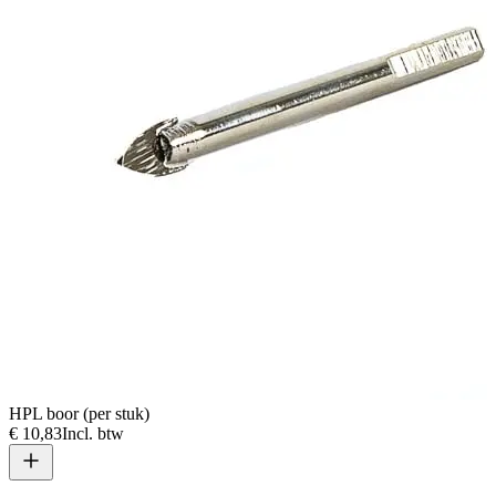
HPL boor (per stuk)
€ 10,83
Incl. btw
T
€