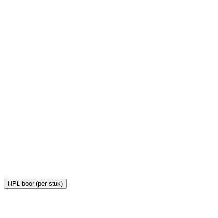
H
€
HPL boor (per stuk)