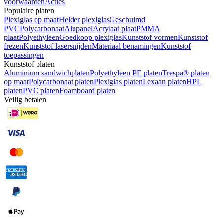
voorwaarden
Acties
Populaire platen
Plexiglas op maat
Helder plexiglas
Geschuimd
PVC
Polycarbonaat
Alupanel
Acrylaat plaat
PMMA
plaat
Polyethyleen
Goedkoop plexiglas
Kunststof vormen
Kunststof
frezen
Kunststof lasersnijden
Materiaal benamingen
Kunststof
toepassingen
Kunststof platen
Aluminium sandwichplaten
Polyethyleen PE platen
Trespa® platen
op maat
Polycarbonaat platen
Plexiglas platen
Lexaan platen
HPL
platen
PVC platen
Foamboard platen
Veilig betalen