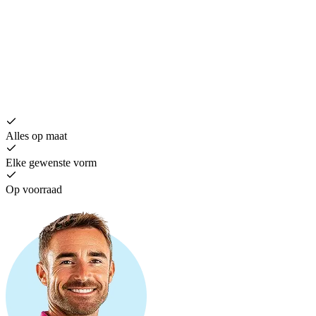
H
€
Alles op maat
Elke gewenste vorm
Op voorraad