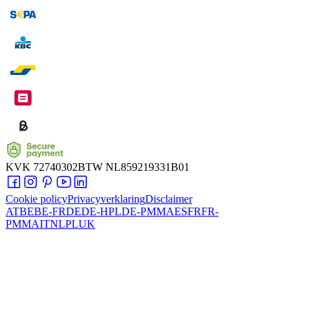
KVK
72740302
BTW
NL859219331B01
Cookie policy
Privacyverklaring
Disclaimer
AT
BE
BE-FR
DE
DE-HPL
DE-PMMA
ES
FR
FR-
PMMA
IT
NL
PL
UK