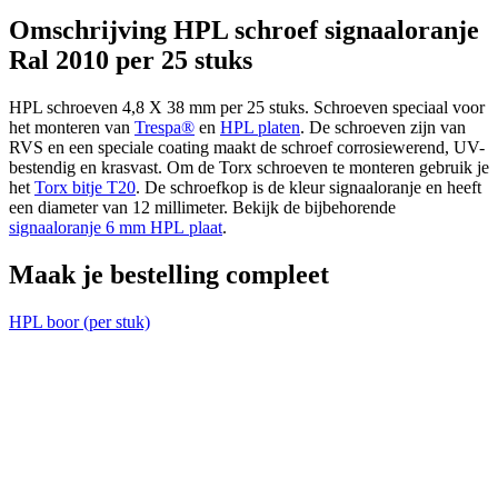
Omschrijving HPL schroef signaaloranje
Ral 2010 per 25 stuks
cm
HPL schroeven 4,8 X 38 mm per 25 stuks. Schroeven speciaal voor
het monteren van
Trespa®
en
HPL platen
. De schroeven zijn van
RVS en een speciale coating maakt de schroef corrosiewerend, UV-
cm
bestendig en krasvast. Om de Torx schroeven te monteren gebruik je
het
Torx bitje T20
. De schroefkop is de kleur signaaloranje en heeft
een diameter van 12 millimeter. Bekijk de bijbehorende
signaaloranje 6 mm HPL plaat
.
Voeg nog een plaat toe
Maak je bestelling compleet
HPL boor (per stuk)
T