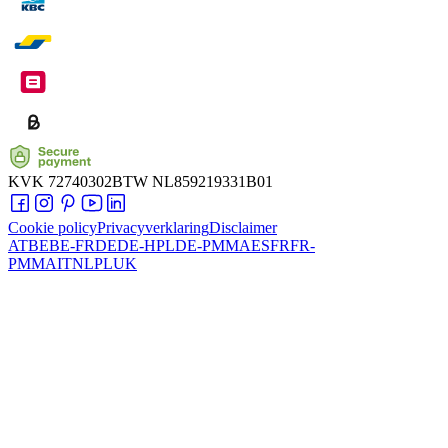
KVK
72740302
BTW
NL859219331B01
Cookie policy
Privacyverklaring
Disclaimer
AT
BE
BE-FR
DE
DE-HPL
DE-PMMA
ES
FR
FR-
PMMA
IT
NL
PL
UK