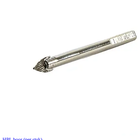
HPL boor (per stuk)