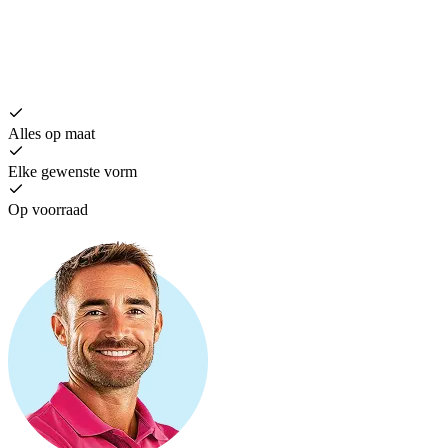
H
€
Alles op maat
Elke gewenste vorm
Op voorraad