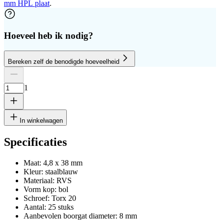
mm HPL plaat
.
Hoeveel heb ik nodig?
Bereken zelf de benodigde hoeveelheid
Aantal platen
Hoogte
Breedte
1
Verwijder plaat
1
In winkelwagen
Specificaties
Maat: 4,8 x 38 mm
cm
Kleur: staalblauw
Materiaal: RVS
Vorm kop: bol
Schroef: Torx 20
cm
Aantal: 25 stuks
Aanbevolen boorgat diameter: 8 mm