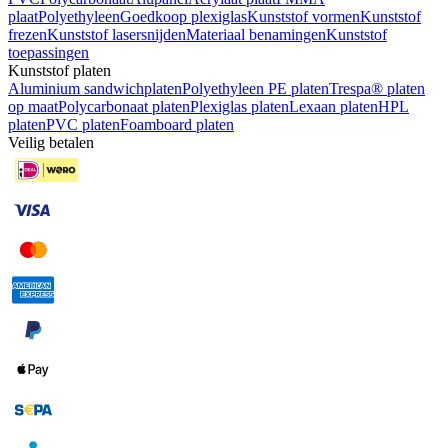
plaat
Polyethyleen
Goedkoop plexiglas
Kunststof vormen
Kunststof
frezen
Kunststof lasersnijden
Materiaal benamingen
Kunststof
toepassingen
Kunststof platen
Aluminium sandwichplaten
Polyethyleen PE platen
Trespa® platen
op maat
Polycarbonaat platen
Plexiglas platen
Lexaan platen
HPL
platen
PVC platen
Foamboard platen
Veilig betalen