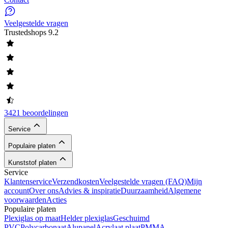
Veelgestelde vragen
Trustedshops
9.2
3421 beoordelingen
Service
Populaire platen
Kunststof platen
Service
Klantenservice
Verzendkosten
Veelgestelde vragen (FAQ)
Mijn
account
Over ons
Advies & inspiratie
Duurzaamheid
Algemene
voorwaarden
Acties
Populaire platen
Plexiglas op maat
Helder plexiglas
Geschuimd
PVC
Polycarbonaat
Alupanel
Acrylaat plaat
PMMA