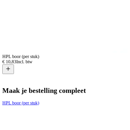
HPL boor (per stuk)
€ 10,83
Incl. btw
T
€
Maak je bestelling compleet
HPL boor (per stuk)