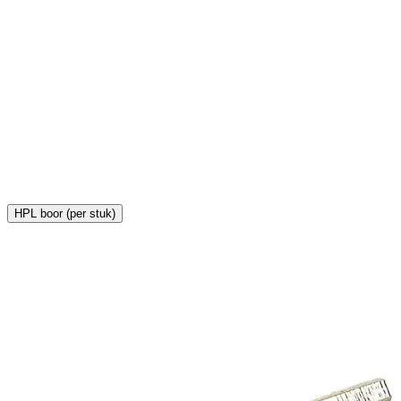
H
€
HPL boor (per stuk)