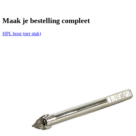
Voeg nog een plaat toe
Maak je bestelling compleet
HPL boor (per stuk)
T