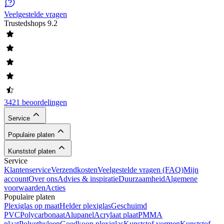
Veelgestelde vragen
Trustedshops
9.2
3421 beoordelingen
Service
Populaire platen
Kunststof platen
Service
Klantenservice
Verzendkosten
Veelgestelde vragen (FAQ)
Mijn
account
Over ons
Advies & inspiratie
Duurzaamheid
Algemene
voorwaarden
Acties
Populaire platen
Plexiglas op maat
Helder plexiglas
Geschuimd
PVC
Polycarbonaat
Alupanel
Acrylaat plaat
PMMA
plaat
Polyethyleen
Goedkoop plexiglas
Kunststof vormen
Kunststof