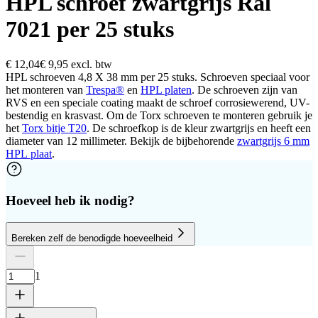
HPL schroef zwartgrijs Ral
7021 per 25 stuks
€ 12,04
€ 9,95
excl. btw
HPL schroeven 4,8 X 38 mm per 25 stuks. Schroeven speciaal voor
het monteren van
Trespa®
en
HPL platen
. De schroeven zijn van
RVS en een speciale coating maakt de schroef corrosiewerend, UV-
bestendig en krasvast. Om de Torx schroeven te monteren gebruik je
het
Torx bitje T20
. De schroefkop is de kleur zwartgrijs en heeft een
diameter van 12 millimeter. Bekijk de bijbehorende
zwartgrijs 6 mm
HPL plaat
.
Hoeveel heb ik nodig?
Bereken zelf de benodigde hoeveelheid
Aantal platen
Hoogte
Breedte
1
Verwijder plaat