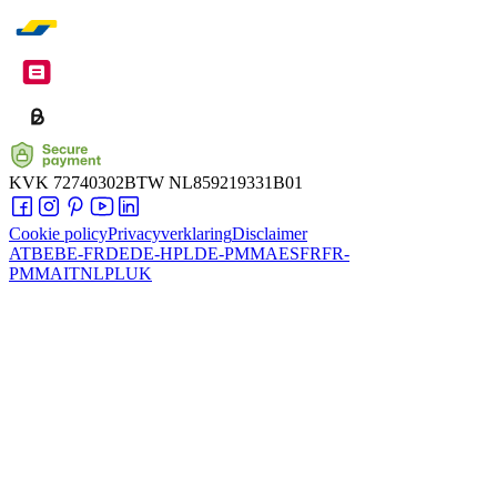
KVK
72740302
BTW
NL859219331B01
Cookie policy
Privacyverklaring
Disclaimer
AT
BE
BE-FR
DE
DE-HPL
DE-PMMA
ES
FR
FR-
PMMA
IT
NL
PL
UK