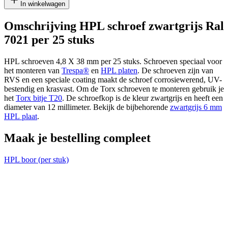
1
In winkelwagen
Omschrijving HPL schroef zwartgrijs Ral
7021 per 25 stuks
cm
HPL schroeven 4,8 X 38 mm per 25 stuks. Schroeven speciaal voor
het monteren van
Trespa®
en
HPL platen
. De schroeven zijn van
RVS en een speciale coating maakt de schroef corrosiewerend, UV-
cm
bestendig en krasvast. Om de Torx schroeven te monteren gebruik je
het
Torx bitje T20
. De schroefkop is de kleur zwartgrijs en heeft een
diameter van 12 millimeter. Bekijk de bijbehorende
zwartgrijs 6 mm
HPL plaat
.
Voeg nog een plaat toe
Maak je bestelling compleet
HPL boor (per stuk)
H