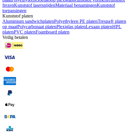
frezen
Kunststof lasersnijden
Materiaal benamingen
Kunststof
toepassingen
Kunststof platen
Aluminium sandwichplaten
Polyethyleen PE platen
Trespa® platen
op maat
Polycarbonaat platen
Plexiglas platen
Lexaan platen
HPL
platen
PVC platen
Foamboard platen
Veilig betalen