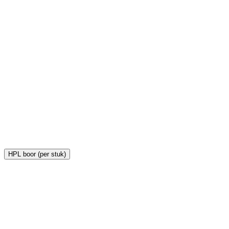
H
€
HPL boor (per stuk)