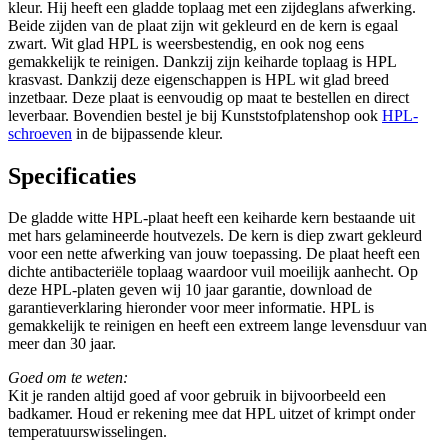
kleur. Hij heeft een gladde toplaag met een zijdeglans afwerking.
Beide zijden van de plaat zijn wit gekleurd en de kern is egaal
zwart. Wit glad HPL is weersbestendig, en ook nog eens
gemakkelijk te reinigen. Dankzij zijn keiharde toplaag is HPL
krasvast. Dankzij deze eigenschappen is HPL wit glad breed
inzetbaar. Deze plaat is eenvoudig op maat te bestellen en direct
leverbaar. Bovendien bestel je bij Kunststofplatenshop ook
HPL-
schroeven
in de bijpassende kleur.
Specificaties
De gladde witte HPL-plaat heeft een keiharde kern bestaande uit
met hars gelamineerde houtvezels. De kern is diep zwart gekleurd
voor een nette afwerking van jouw toepassing. De plaat heeft een
dichte antibacteriële toplaag waardoor vuil moeilijk aanhecht. Op
deze HPL-platen geven wij 10 jaar garantie, download de
garantieverklaring hieronder voor meer informatie. HPL is
gemakkelijk te reinigen en heeft een extreem lange levensduur van
meer dan 30 jaar.
Goed om te weten:
Kit je randen altijd goed af voor gebruik in bijvoorbeeld een
badkamer. Houd er rekening mee dat HPL uitzet of krimpt onder
temperatuurswisselingen.