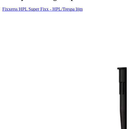
Fixxerss HPL Super Fixx - HPL/Trespa lijm
H