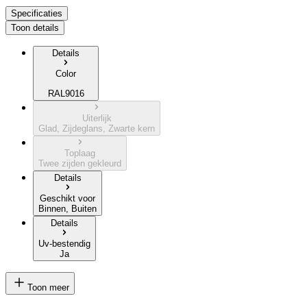
Specificaties
Toon details
Details
Color
RAL9016
Uiterlijk
Glad, Zijdeglans, Zwarte kern
Toplaag
Twee zijden gekleurd
Details
Geschikt voor
Binnen, Buiten
Details
Uv-bestendig
Ja
Toon meer