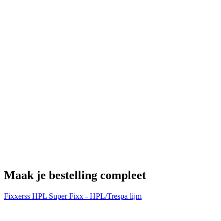
H
€
Maak je bestelling compleet
Fixxerss HPL Super Fixx - HPL/Trespa lijm