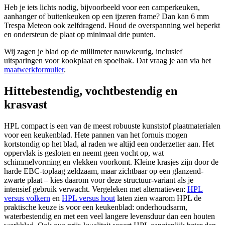
Heb je iets lichts nodig, bijvoorbeeld voor een camperkeuken,
aanhanger of buitenkeuken op een ijzeren frame? Dan kan 6 mm
Trespa Meteon ook zelfdragend. Houd de overspanning wel beperkt
en ondersteun de plaat op minimaal drie punten.
Wij zagen je blad op de millimeter nauwkeurig, inclusief
uitsparingen voor kookplaat en spoelbak. Dat vraag je aan via het
maatwerkformulier
.
Hittebestendig, vochtbestendig en
krasvast
HPL compact is een van de meest robuuste kunststof plaatmaterialen
voor een keukenblad. Hete pannen van het fornuis mogen
kortstondig op het blad, al raden we altijd een onderzetter aan. Het
oppervlak is gesloten en neemt geen vocht op, wat
schimmelvorming en vlekken voorkomt. Kleine krasjes zijn door de
harde EBC-toplaag zeldzaam, maar zichtbaar op een glanzend-
zwarte plaat – kies daarom voor deze structuur-variant als je
intensief gebruik verwacht. Vergeleken met alternatieven:
HPL
versus volkern
en
HPL versus hout
laten zien waarom HPL de
praktische keuze is voor een keukenblad: onderhoudsarm,
waterbestendig en met een veel langere levensduur dan een houten