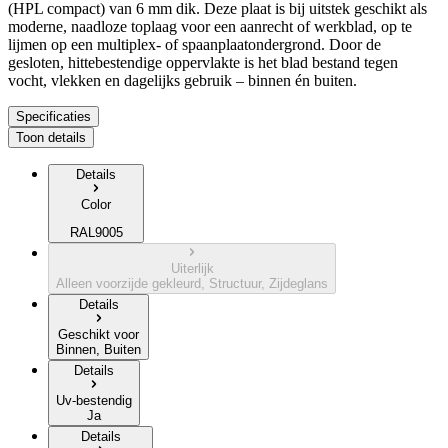
(HPL compact) van 6 mm dik. Deze plaat is bij uitstek geschikt als
moderne, naadloze toplaag voor een aanrecht of werkblad, op te
lijmen op een multiplex- of spaanplaatondergrond. Door de
gesloten, hittebestendige oppervlakte is het blad bestand tegen
vocht, vlekken en dagelijks gebruik – binnen én buiten.
Specificaties
Toon details
Details
Color
RAL9005
Uiterlijk
Alleen voorzijde gekleurd, Structuur, Zijdeglans
Details
Geschikt voor
Binnen, Buiten
Details
Uv-bestendig
Ja
Details