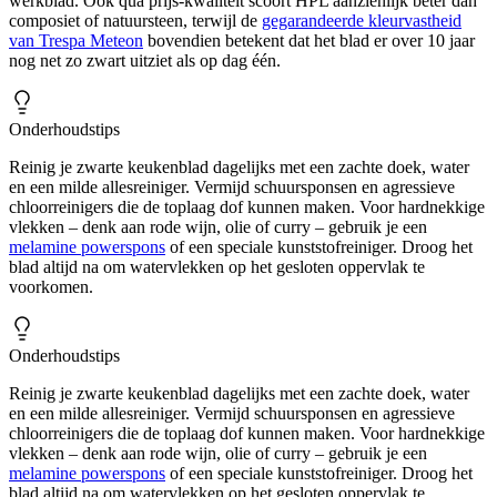
werkblad. Ook qua prijs-kwaliteit scoort HPL aanzienlijk beter dan
composiet of natuursteen, terwijl de
gegarandeerde kleurvastheid
van Trespa Meteon
bovendien betekent dat het blad er over 10 jaar
nog net zo zwart uitziet als op dag één.
Onderhoudstips
Reinig je zwarte keukenblad dagelijks met een zachte doek, water
en een milde allesreiniger. Vermijd schuursponsen en agressieve
chloorreinigers die de toplaag dof kunnen maken. Voor hardnekkige
vlekken – denk aan rode wijn, olie of curry – gebruik je een
melamine powerspons
of een speciale kunststofreiniger. Droog het
blad altijd na om watervlekken op het gesloten oppervlak te
voorkomen.
Onderhoudstips
Reinig je zwarte keukenblad dagelijks met een zachte doek, water
en een milde allesreiniger. Vermijd schuursponsen en agressieve
chloorreinigers die de toplaag dof kunnen maken. Voor hardnekkige
vlekken – denk aan rode wijn, olie of curry – gebruik je een
melamine powerspons
of een speciale kunststofreiniger. Droog het
blad altijd na om watervlekken op het gesloten oppervlak te