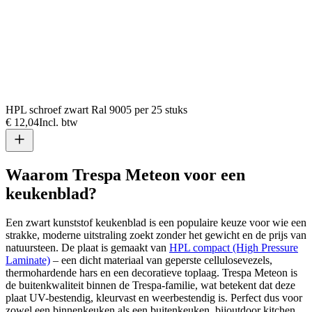
HPL schroef zwart Ral 9005 per 25 stuks
€ 12,04
Incl. btw
Waarom Trespa Meteon voor een
keukenblad?
Een zwart kunststof keukenblad is een populaire keuze voor wie een
strakke, moderne uitstraling zoekt zonder het gewicht en de prijs van
natuursteen. De plaat is gemaakt van
HPL compact (High Pressure
Laminate)
– een dicht materiaal van geperste cellulosevezels,
thermohardende hars en een decoratieve toplaag. Trespa Meteon is
de buitenkwaliteit binnen de Trespa-familie, wat betekent dat deze
plaat UV-bestendig, kleurvast en weerbestendig is. Perfect dus voor
zowel een binnenkeuken als een buitenkeuken, bijoutdoor kitchen