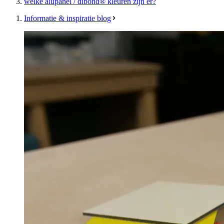
welke alupanel / dibond® kleuren zijn er?
Informatie & inspiratie blog