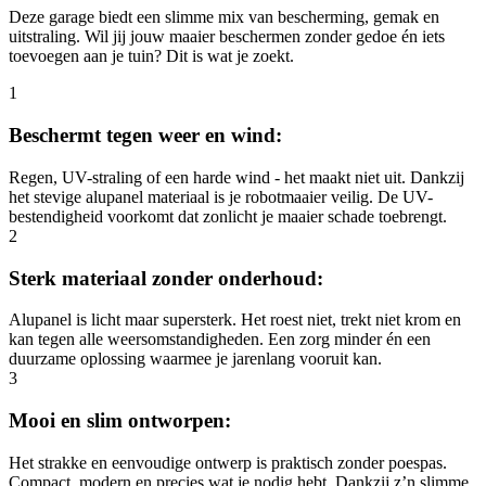
Deze garage biedt een slimme mix van bescherming, gemak en
uitstraling. Wil jij jouw maaier beschermen zonder gedoe én iets
toevoegen aan je tuin? Dit is wat je zoekt.
1
Beschermt tegen weer en wind:
Regen, UV-straling of een harde wind - het maakt niet uit. Dankzij
het stevige alupanel materiaal is je robotmaaier veilig. De UV-
bestendigheid voorkomt dat zonlicht je maaier schade toebrengt.
2
Sterk materiaal zonder onderhoud:
Alupanel is licht maar supersterk. Het roest niet, trekt niet krom en
kan tegen alle weersomstandigheden. Een zorg minder én een
duurzame oplossing waarmee je jarenlang vooruit kan.
3
Mooi en slim ontworpen:
Het strakke en eenvoudige ontwerp is praktisch zonder poespas.
Compact, modern en precies wat je nodig hebt. Dankzij z’n slimme