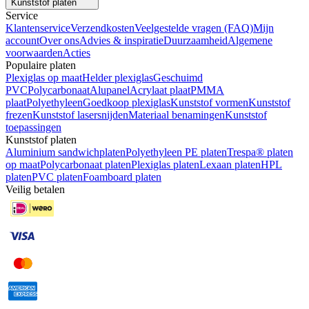
Kunststof platen
Service
Klantenservice
Verzendkosten
Veelgestelde vragen (FAQ)
Mijn
account
Over ons
Advies & inspiratie
Duurzaamheid
Algemene
voorwaarden
Acties
Populaire platen
Plexiglas op maat
Helder plexiglas
Geschuimd
PVC
Polycarbonaat
Alupanel
Acrylaat plaat
PMMA
plaat
Polyethyleen
Goedkoop plexiglas
Kunststof vormen
Kunststof
frezen
Kunststof lasersnijden
Materiaal benamingen
Kunststof
toepassingen
Kunststof platen
Aluminium sandwichplaten
Polyethyleen PE platen
Trespa® platen
op maat
Polycarbonaat platen
Plexiglas platen
Lexaan platen
HPL
platen
PVC platen
Foamboard platen
Veilig betalen