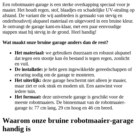
Een robotmaaier-garage is een sterke overkapping speciaal voor je
maaier. Het houdt regen, stof, blaadjes en schadelijke UV-straling op
afstand. De variant die wij aanbieden is gemaakt van stevig en
onderhoudsvrij alupanel materiaal en uitgevoerd in een bruine kleur.
Je ontvangt de garage kant-en-klaar, met een paar eenvoudige
stappen staat hij stevig in de grond. Heel handig!
Wat maakt onze bruine garage anders dan de rest?
Het materiaal:
we gebruiken duurzaam en robuust alupanel
dat tegen een stootje kan én bestand is tegen regen, zonlicht
en vuil.
De installatie:
je hebt geen ingewikkelde gereedschappen of
ervaring nodig om de garage te monteren.
Het uiterlijk:
deze garage beschermt niet alleen je maaier,
maar ziet er ook strak en modern uit. Een aanwinst voor
iedere tuin.
Het formaat:
deze universele garage is geschikt voor de
meeste robotmaaiers. De binnenmaat van de robotmaaier-
garage is: 77 cm lang, 29 cm hoog en 46 cm breed.
Waarom onze bruine robotmaaier-garage
handig is