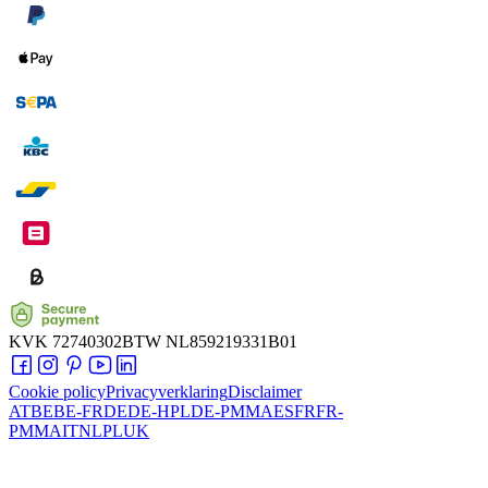
KVK
72740302
BTW
NL859219331B01
Cookie policy
Privacyverklaring
Disclaimer
AT
BE
BE-FR
DE
DE-HPL
DE-PMMA
ES
FR
FR-
PMMA
IT
NL
PL
UK