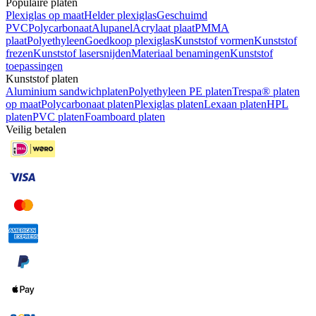
Populaire platen
Plexiglas op maat
Helder plexiglas
Geschuimd
PVC
Polycarbonaat
Alupanel
Acrylaat plaat
PMMA
plaat
Polyethyleen
Goedkoop plexiglas
Kunststof vormen
Kunststof
frezen
Kunststof lasersnijden
Materiaal benamingen
Kunststof
toepassingen
Kunststof platen
Aluminium sandwichplaten
Polyethyleen PE platen
Trespa® platen
op maat
Polycarbonaat platen
Plexiglas platen
Lexaan platen
HPL
platen
PVC platen
Foamboard platen
Veilig betalen