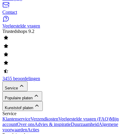
Contact
Veelgestelde vragen
Trustedshops
9.2
3455 beoordelingen
Service
Populaire platen
Kunststof platen
Service
Klantenservice
Verzendkosten
Veelgestelde vragen (FAQ)
Mijn
account
Over ons
Advies & inspiratie
Duurzaamheid
Algemene
voorwaarden
Acties