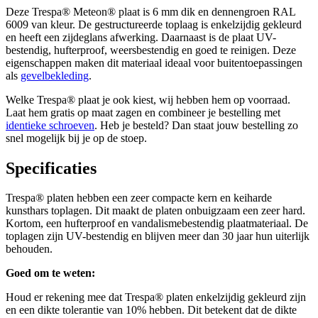
Deze Trespa® Meteon® plaat is
6 mm
dik en dennengroen
RAL
6009
van kleur. De gestructureerde toplaag is enkelzijdig gekleurd
en heeft een zijdeglans afwerking. Daarnaast is de plaat UV-
bestendig, hufterproof, weersbestendig en goed te reinigen. Deze
eigenschappen maken dit materiaal ideaal voor buitentoepassingen
als
gevelbekleding
.
Welke Trespa® plaat je ook kiest, wij hebben hem op voorraad.
Laat hem gratis op maat zagen en combineer je bestelling met
identieke schroeven
. Heb je besteld? Dan staat jouw bestelling zo
snel mogelijk bij je op de stoep.
Specificaties
Trespa® platen hebben een zeer compacte kern en keiharde
kunsthars toplagen. Dit maakt de platen onbuigzaam een zeer hard.
Kortom, een hufterproof en vandalismebestendig plaatmateriaal. De
toplagen zijn UV-bestendig en blijven meer dan 30 jaar hun uiterlijk
behouden.
Goed om te weten:
Houd er rekening mee dat Trespa® platen enkelzijdig gekleurd zijn
en een dikte tolerantie van 10% hebben. Dit betekent dat de dikte