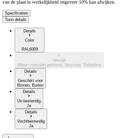
van de plaat in werkelijkheid ongeveer 10% kan afwijken.
Specificaties
Toon details
Details
Color
RAL6009
Uiterlijk
Alleen voorzijde gekleurd, Structuur, Zijdeglans
Details
Geschikt voor
Binnen, Buiten
Details
Uv-bestendig
Ja
Details
Vochtbestendig
Ja