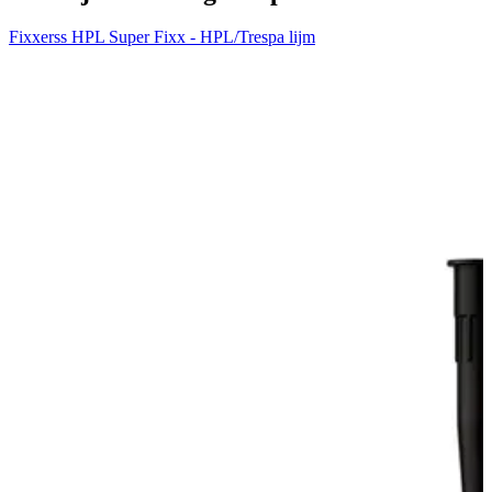
Fixxerss HPL Super Fixx - HPL/Trespa lijm
H