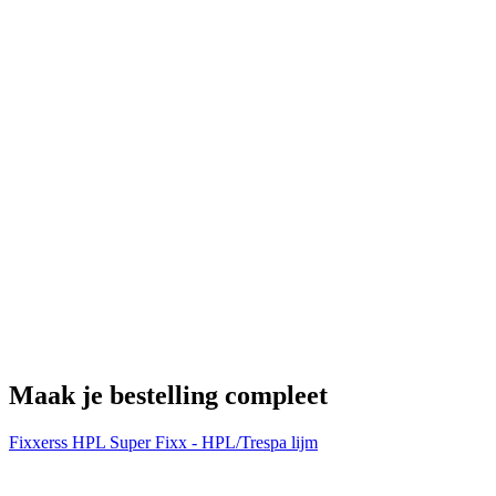
H
€
Maak je bestelling compleet
Fixxerss HPL Super Fixx - HPL/Trespa lijm