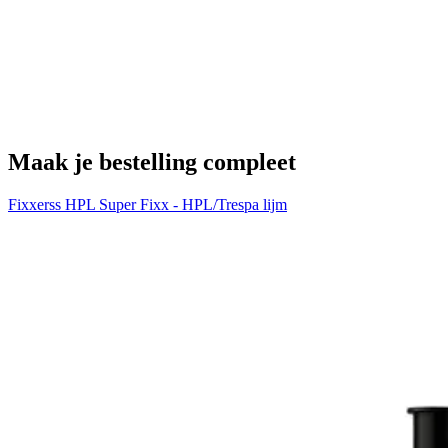
H
€
Maak je bestelling compleet
Fixxerss HPL Super Fixx - HPL/Trespa lijm