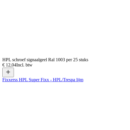
HPL schroef signaalgeel Ral 1003 per 25 stuks
€ 12,04
Incl. btw
Fixxerss HPL Super Fixx - HPL/Trespa lijm