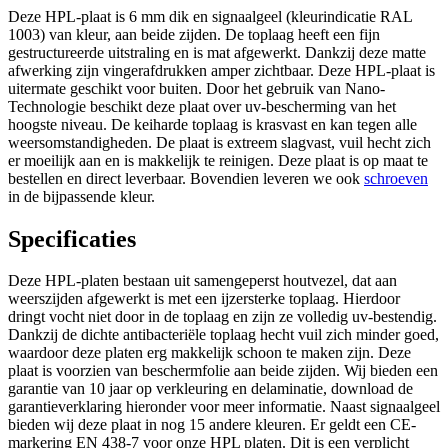
Deze HPL-plaat is 6 mm dik en signaalgeel (kleurindicatie RAL
1003) van kleur, aan beide zijden. De toplaag heeft een fijn
gestructureerde uitstraling en is mat afgewerkt. Dankzij deze matte
afwerking zijn vingerafdrukken amper zichtbaar. Deze HPL-plaat is
uitermate geschikt voor buiten. Door het gebruik van Nano-
Technologie beschikt deze plaat over uv-bescherming van het
hoogste niveau. De keiharde toplaag is krasvast en kan tegen alle
weersomstandigheden. De plaat is extreem slagvast, vuil hecht zich
er moeilijk aan en is makkelijk te reinigen. Deze plaat is op maat te
bestellen en direct leverbaar. Bovendien leveren we ook
schroeven
in de bijpassende kleur.
Specificaties
Deze HPL-platen bestaan uit samengeperst houtvezel, dat aan
weerszijden afgewerkt is met een ijzersterke toplaag. Hierdoor
dringt vocht niet door in de toplaag en zijn ze volledig uv-bestendig.
Dankzij de dichte antibacteriële toplaag hecht vuil zich minder goed,
waardoor deze platen erg makkelijk schoon te maken zijn. Deze
plaat is voorzien van beschermfolie aan beide zijden. Wij bieden een
garantie van 10 jaar op verkleuring en delaminatie, download de
garantieverklaring hieronder voor meer informatie. Naast signaalgeel
bieden wij deze plaat in nog 15 andere kleuren. Er geldt een CE-
markering EN 438-7 voor onze HPL platen. Dit is een verplicht