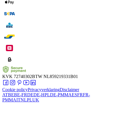
KVK
72740302
BTW
NL859219331B01
Cookie policy
Privacyverklaring
Disclaimer
AT
BE
BE-FR
DE
DE-HPL
DE-PMMA
ES
FR
FR-
PMMA
IT
NL
PL
UK