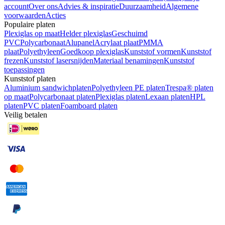
account
Over ons
Advies & inspiratie
Duurzaamheid
Algemene
voorwaarden
Acties
Populaire platen
Plexiglas op maat
Helder plexiglas
Geschuimd
PVC
Polycarbonaat
Alupanel
Acrylaat plaat
PMMA
plaat
Polyethyleen
Goedkoop plexiglas
Kunststof vormen
Kunststof
frezen
Kunststof lasersnijden
Materiaal benamingen
Kunststof
toepassingen
Kunststof platen
Aluminium sandwichplaten
Polyethyleen PE platen
Trespa® platen
op maat
Polycarbonaat platen
Plexiglas platen
Lexaan platen
HPL
platen
PVC platen
Foamboard platen
Veilig betalen