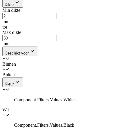
Dikte
Min dikte
mm
tot
Max dikte
mm
Geschikt voor
Binnen
Buiten
Kleur
Component.Filters.Values.White
Wit
Component.Filters.Values.Black