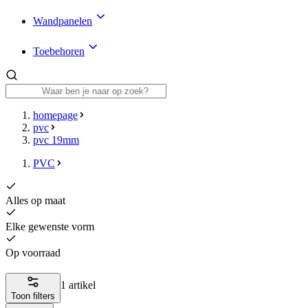
Wandpanelen
Toebehoren
homepage
pvc
pvc 19mm
PVC
Alles op maat
Elke gewenste vorm
Op voorraad
1 artikel
Toon filters