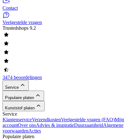
Contact
Veelgestelde vragen
Trustedshops
9.2
3474 beoordelingen
Service
Populaire platen
Kunststof platen
Service
Klantenservice
Verzendkosten
Veelgestelde vragen (FAQ)
Mijn
account
Over ons
Advies & inspiratie
Duurzaamheid
Algemene
voorwaarden
Acties
Populaire platen