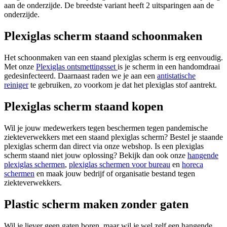
aan de onderzijde. De breedste variant heeft 2 uitsparingen aan de
onderzijde.
Plexiglas scherm staand schoonmaken
Het schoonmaken van een staand plexiglas scherm is erg eenvoudig.
Met onze
Plexiglas ontsmettingsset
is je scherm in een handomdraai
gedesinfecteerd. Daarnaast raden we je aan een
antistatische
reiniger
te gebruiken, zo voorkom je dat het plexiglas stof aantrekt.
Plexiglas scherm staand kopen
Wil je jouw medewerkers tegen beschermen tegen pandemische
ziekteverwekkers met een staand plexiglas scherm? Bestel je staande
plexiglas scherm dan direct via onze webshop. Is een plexiglas
scherm staand niet jouw oplossing? Bekijk dan ook onze
hangende
plexiglas schermen
,
plexiglas schermen voor bureau
en
horeca
schermen
en maak jouw bedrijf of organisatie bestand tegen
ziekteverwekkers.
Plastic scherm maken zonder gaten
Wil je liever geen gaten boren, maar wil je wel zelf een hangende