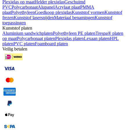
Plexiglas op maat
Helder plexiglas
Geschuimd
PVC
Polycarbonaat
Alupanel
Acrylaat plaat
PMMA
plaat
Polyethyleen
Goedkoop plexiglas
Kunststof vormen
Kunststof
frezen
Kunststof lasersnijden
Materiaal benamingen
Kunststof
toepassingen
Kunststof platen
Aluminium sandwichplaten
Polyethyleen PE platen
Trespa® platen
op maat
Polycarbonaat platen
Plexiglas platen
Lexaan platen
HPL
platen
PVC platen
Foamboard platen
Veilig betalen