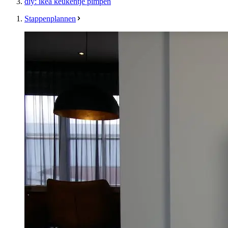
diy: ikea keukentje pimpen
Stappenplannen