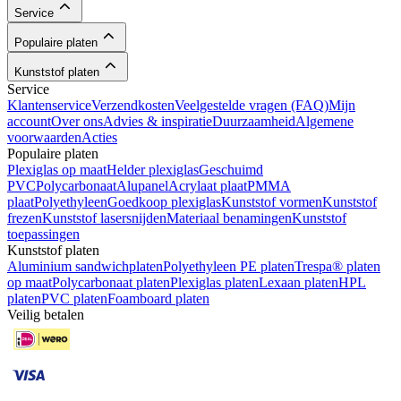
Service
Populaire platen
Kunststof platen
Service
Klantenservice
Verzendkosten
Veelgestelde vragen (FAQ)
Mijn
account
Over ons
Advies & inspiratie
Duurzaamheid
Algemene
voorwaarden
Acties
Populaire platen
Plexiglas op maat
Helder plexiglas
Geschuimd
PVC
Polycarbonaat
Alupanel
Acrylaat plaat
PMMA
plaat
Polyethyleen
Goedkoop plexiglas
Kunststof vormen
Kunststof
frezen
Kunststof lasersnijden
Materiaal benamingen
Kunststof
toepassingen
Kunststof platen
Aluminium sandwichplaten
Polyethyleen PE platen
Trespa® platen
op maat
Polycarbonaat platen
Plexiglas platen
Lexaan platen
HPL
platen
PVC platen
Foamboard platen
Veilig betalen