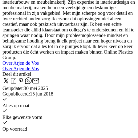
interieurbouw en meubelmakerij. Zijn expertise in interieurdesign en
meubelmakerij, maken hem een veelzijdige en deskundige
professional in zijn vakgebied. Met mijn scherpe oog voor detail en
twee rechterhanden zorg ik ervoor dat oplossingen niet alleen
creatief, maar ook praktisch uitvoerbaar zijn. Ik ben een echte
teamspeler die altijd klaarstaat om collega’s te ondersteunen en bij te
springen waar nodig. Door mijn probleemoplossende mindset en
behulpzame houding breng ik elk project naar een hoger niveau en
zorg ik ervoor dat alles tot in de puntjes klopt. Ik lever keer op keer
producten die écht werken en impact maken binnen Online Plastics
Group.
Over Arjen de Vos
Over Arjen de Vos
Deel dit artikel
Geüpdatet
:
30 mei 2025
Gepubliceerd
:
15 jun 2018
Alles op maat
Elke gewenste vorm
Op voorraad