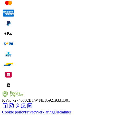
KVK
72740302
BTW
NL859219331B01
Cookie policy
Privacyverklaring
Disclaimer