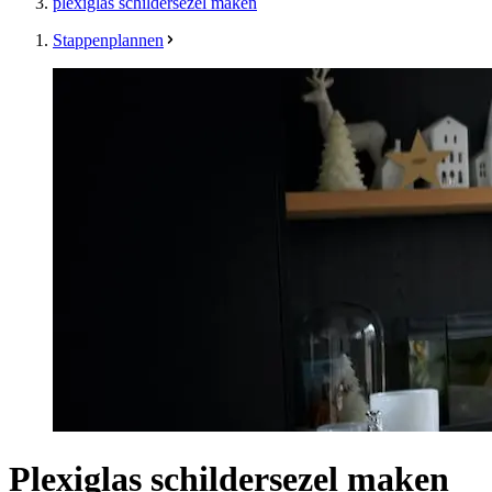
plexiglas schildersezel maken
Stappenplannen
Plexiglas schildersezel maken