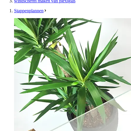
windscherm maken van plexiglas
Stappenplannen