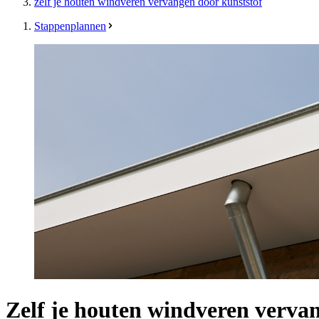
zelf je houten windveren vervangen door kunststof
Stappenplannen
Zelf je houten windveren verva