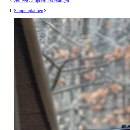
zelf een camperruit vervangen
Stappenplannen