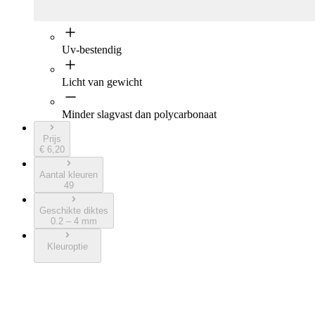
Uv-bestendig
Licht van gewicht
Minder slagvast dan polycarbonaat
Prijs
€ 6,20
Aantal kleuren
49
Geschikte diktes
0.2 – 4 mm
Kleuroptie