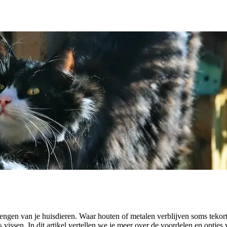
engen van je huisdieren. Waar houten of metalen verblijven soms tekort
fs vissen. In dit artikel vertellen we je meer over de voordelen en optie