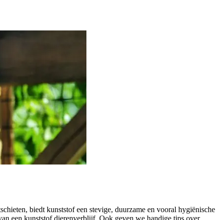
schieten, biedt kunststof een stevige, duurzame en vooral hygiënische
s van een kunststof dierenverblijf. Ook geven we handige tips over