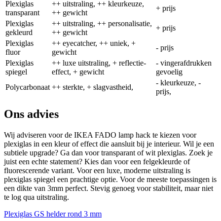
Plexiglas
++ uitstraling, ++ kleurkeuze,
+ prijs
transparant
++ gewicht
Plexiglas
++ uitstraling, ++ personalisatie,
+ prijs
gekleurd
++ gewicht
Plexiglas
++ eyecatcher, ++ uniek, +
- prijs
fluor
gewicht
Plexiglas
++ luxe uitstraling, + reflectie-
- vingerafdrukken
spiegel
effect, + gewicht
gevoelig
- kleurkeuze, -
Polycarbonaat
++ sterkte, + slagvastheid,
prijs,
Ons advies
Wij adviseren voor de IKEA FADO lamp hack te kiezen voor
plexiglas in een kleur of effect die aansluit bij je interieur. Wil je een
subtiele upgrade? Ga dan voor transparant of wit plexiglas. Zoek je
juist een echte statement? Kies dan voor een felgekleurde of
fluorescerende variant. Voor een luxe, moderne uitstraling is
plexiglas spiegel een prachtige optie. Voor de meeste toepassingen is
een dikte van 3mm perfect. Stevig genoeg voor stabiliteit, maar niet
te log qua uitstraling.
Plexiglas GS helder rond 3 mm
P