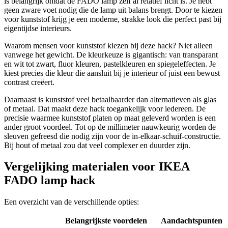
is belangrijk omdat de FADO lamp zelf al relatief licht is. Je hebt
geen zware voet nodig die de lamp uit balans brengt. Door te kiezen
voor kunststof krijg je een moderne, strakke look die perfect past bij
eigentijdse interieurs.
Waarom mensen voor kunststof kiezen bij deze hack? Niet alleen
vanwege het gewicht. De kleurkeuze is gigantisch: van transparant
en wit tot zwart, fluor kleuren, pastelkleuren en spiegeleffecten. Je
kiest precies die kleur die aansluit bij je interieur of juist een bewust
contrast creëert.
Daarnaast is kunststof veel betaalbaarder dan alternatieven als glas
of metaal. Dat maakt deze hack toegankelijk voor iedereen. De
precisie waarmee kunststof platen op maat geleverd worden is een
ander groot voordeel. Tot op de millimeter nauwkeurig worden de
sleuven gefreesd die nodig zijn voor de in-elkaar-schuif-constructie.
Bij hout of metaal zou dat veel complexer en duurder zijn.
Vergelijking materialen voor IKEA
FADO lamp hack
Een overzicht van de verschillende opties:
Belangrijkste voordelen
Aandachtspunten