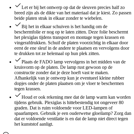
Let er bij het ontwerp op dat de sleuven precies half zo
breed zijn als de dikte van het materiaal dat je kiest. Zo passen
beide platen strak in elkaar zonder te wiebelen.
Bij het in elkaar schuiven is het handig om de
beschermfolie er nog op te laten zitten. Deze folie beschermt
het plexiglas tijdens transport en montage tegen krassen en
vingerafdrukken. Schuif de platen voorzichtig in elkaar door
eerst de ene sleuf in de andere te plaatsen en vervolgens door
te drukken tot ze helemaal op hun plek zitten.
Plaats de FADO lamp vervolgens in het midden van de
kruisvorm op de platen. De lamp rust gewoon op de
constructie zonder dat je deze hoeft vast te maken.
Afhankelijk van je ontwerp kun je eventueel kleine rubber
dopjes onder de platen plaatsen om je vloer te beschermen
tegen krassen.
Houd er ook rekening mee dat de lamp warm kan worden
tijdens gebruik. Plexiglas is hittebestendig tot ongeveer 80
graden. Dat is ruim voldoende voor LED-lampen of
spaarlampen. Gebruik je een ouderwetse gloeilamp? Zorg dan
dat er voldoende ventilatie is en dat de lamp niet direct tegen
het kunststof aanligt.