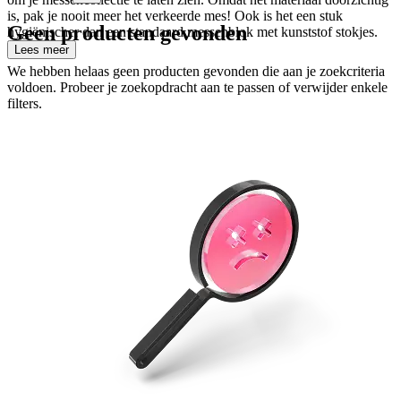
is, pak je nooit meer het verkeerde mes! Ook is het een stuk
Geen producten gevonden
hygiënischer dan een standaard messenblok met kunststof stokjes.
Lees meer
We hebben helaas geen producten gevonden die aan je zoekcriteria
voldoen. Probeer je zoekopdracht aan te passen of verwijder enkele
filters.