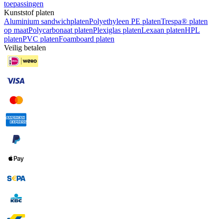
toepassingen
Kunststof platen
Aluminium sandwichplaten
Polyethyleen PE platen
Trespa® platen
op maat
Polycarbonaat platen
Plexiglas platen
Lexaan platen
HPL
platen
PVC platen
Foamboard platen
Veilig betalen