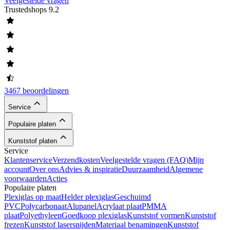
Veelgestelde vragen
Trustedshops
9.2
3467 beoordelingen
Service
Populaire platen
Kunststof platen
Service
Klantenservice
Verzendkosten
Veelgestelde vragen (FAQ)
Mijn
account
Over ons
Advies & inspiratie
Duurzaamheid
Algemene
voorwaarden
Acties
Populaire platen
Plexiglas op maat
Helder plexiglas
Geschuimd
PVC
Polycarbonaat
Alupanel
Acrylaat plaat
PMMA
plaat
Polyethyleen
Goedkoop plexiglas
Kunststof vormen
Kunststof
frezen
Kunststof lasersnijden
Materiaal benamingen
Kunststof