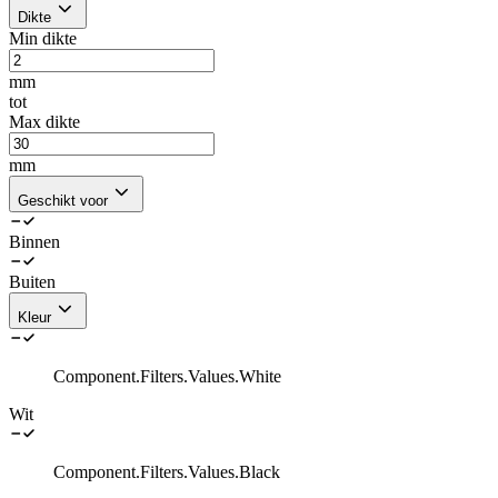
Dikte
Min dikte
mm
tot
Max dikte
mm
Geschikt voor
Binnen
Buiten
Kleur
Component.Filters.Values.White
Wit
Component.Filters.Values.Black