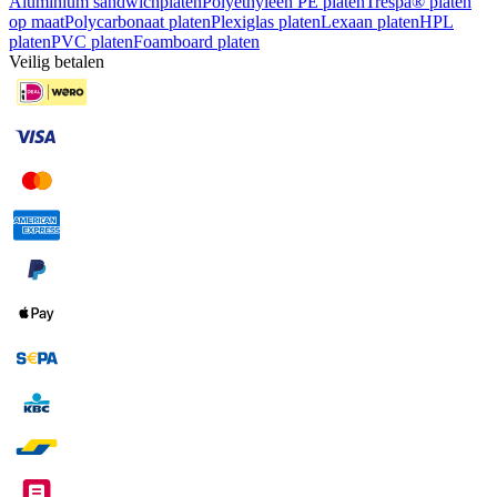
Aluminium sandwichplaten
Polyethyleen PE platen
Trespa® platen
op maat
Polycarbonaat platen
Plexiglas platen
Lexaan platen
HPL
platen
PVC platen
Foamboard platen
Veilig betalen