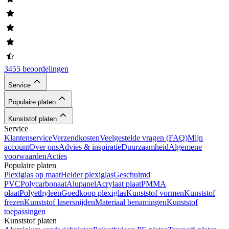
3455 beoordelingen
Service
Populaire platen
Kunststof platen
Service
Klantenservice
Verzendkosten
Veelgestelde vragen (FAQ)
Mijn
account
Over ons
Advies & inspiratie
Duurzaamheid
Algemene
voorwaarden
Acties
Populaire platen
Plexiglas op maat
Helder plexiglas
Geschuimd
PVC
Polycarbonaat
Alupanel
Acrylaat plaat
PMMA
plaat
Polyethyleen
Goedkoop plexiglas
Kunststof vormen
Kunststof
frezen
Kunststof lasersnijden
Materiaal benamingen
Kunststof
toepassingen
Kunststof platen