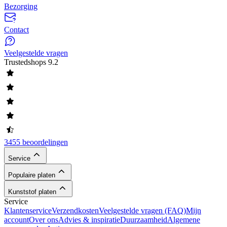
Bezorging
Contact
Veelgestelde vragen
Trustedshops
9.2
3455 beoordelingen
Service
Populaire platen
Kunststof platen
Service
Klantenservice
Verzendkosten
Veelgestelde vragen (FAQ)
Mijn
account
Over ons
Advies & inspiratie
Duurzaamheid
Algemene