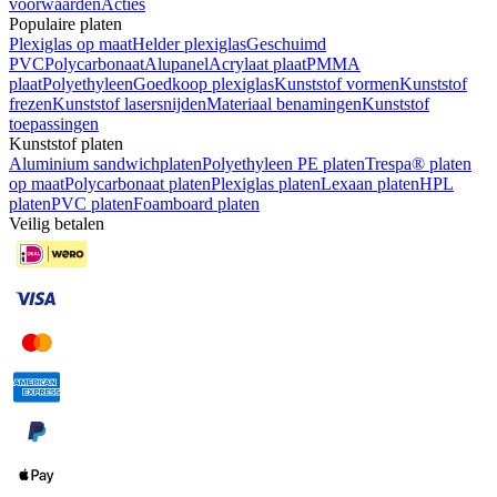
voorwaarden
Acties
Populaire platen
Plexiglas op maat
Helder plexiglas
Geschuimd
PVC
Polycarbonaat
Alupanel
Acrylaat plaat
PMMA
plaat
Polyethyleen
Goedkoop plexiglas
Kunststof vormen
Kunststof
frezen
Kunststof lasersnijden
Materiaal benamingen
Kunststof
toepassingen
Kunststof platen
Aluminium sandwichplaten
Polyethyleen PE platen
Trespa® platen
op maat
Polycarbonaat platen
Plexiglas platen
Lexaan platen
HPL
platen
PVC platen
Foamboard platen
Veilig betalen