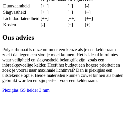
Duurzaamheid
[++]
[+]
[-]
Slagvastheid
[++]
[+]
[--]
Lichtdoorlatendheid
[++]
[++]
[++]
Kosten
[-]
[+]
[+]
Ons advies
Polycarbonaat is onze nummer één keuze als je een kelderraam
zoekt dat tegen een stootje moet kunnen. Het is ideaal in ruimtes
waar veiligheid en slagvastheid belangrijk zijn, zoals een
inbraakgevoelige kelder. Heeft het budget een hogere prioriteit en
zoek je vooral naar maximale lichtinval? Dan is plexiglas een
uitstekende optie. Beide materialen kunnen zowel binnen als buiten
gebruikt worden en zijn perfect voor een kelderraam.
Plexiglas GS helder 3 mm
P