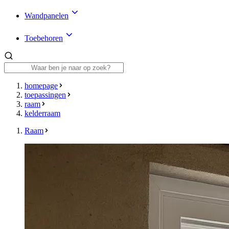
Wandpanelen
Toebehoren
homepage
toepassingen
raam
kelderraam
Raam