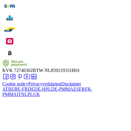
KVK
72740302
BTW
NL859219331B01
Cookie policy
Privacyverklaring
Disclaimer
AT
BE
BE-FR
DE
DE-HPL
DE-PMMA
ES
FR
FR-
PMMA
IT
NL
PL
UK