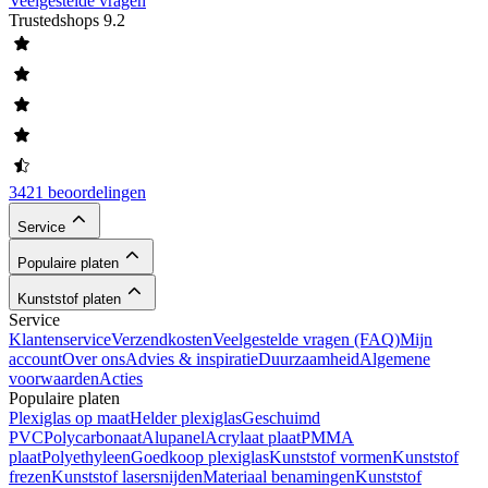
Veelgestelde vragen
Trustedshops
9.2
3421 beoordelingen
Service
Populaire platen
Kunststof platen
Service
Klantenservice
Verzendkosten
Veelgestelde vragen (FAQ)
Mijn
account
Over ons
Advies & inspiratie
Duurzaamheid
Algemene
voorwaarden
Acties
Populaire platen
Plexiglas op maat
Helder plexiglas
Geschuimd
PVC
Polycarbonaat
Alupanel
Acrylaat plaat
PMMA
plaat
Polyethyleen
Goedkoop plexiglas
Kunststof vormen
Kunststof
frezen
Kunststof lasersnijden
Materiaal benamingen
Kunststof