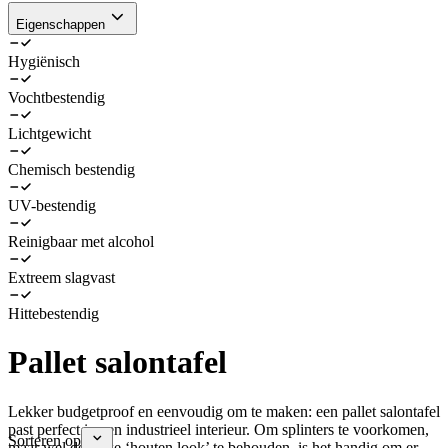
Eigenschappen
Hygiënisch
Vochtbestendig
Lichtgewicht
Chemisch bestendig
UV-bestendig
Reinigbaar met alcohol
Extreem slagvast
Hittebestendig
Pallet salontafel
Lekker budgetproof en eenvoudig om te maken: een pallet salontafel
past perfect in een industrieel interieur. Om splinters te voorkomen,
Sorteren op
maar wel de ruwe ‘houten look’ te behouden, is het handig om er