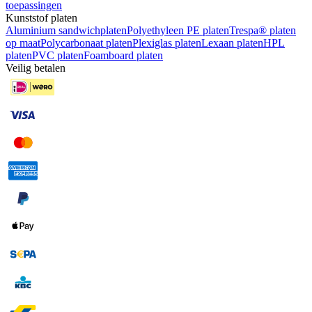
toepassingen
Kunststof platen
Aluminium sandwichplaten
Polyethyleen PE platen
Trespa® platen
op maat
Polycarbonaat platen
Plexiglas platen
Lexaan platen
HPL
platen
PVC platen
Foamboard platen
Veilig betalen