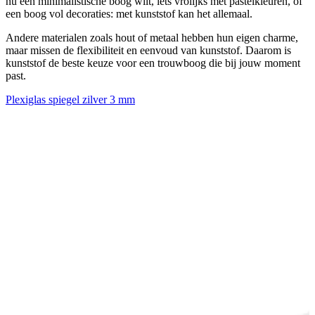
nu een minimalistische boog wilt, iets vrolijks met pastelkleuren, of
een boog vol decoraties: met kunststof kan het allemaal.
Andere materialen zoals hout of metaal hebben hun eigen charme,
maar missen de flexibiliteit en eenvoud van kunststof. Daarom is
kunststof de beste keuze voor een trouwboog die bij jouw moment
past.
Plexiglas spiegel zilver 3 mm
P