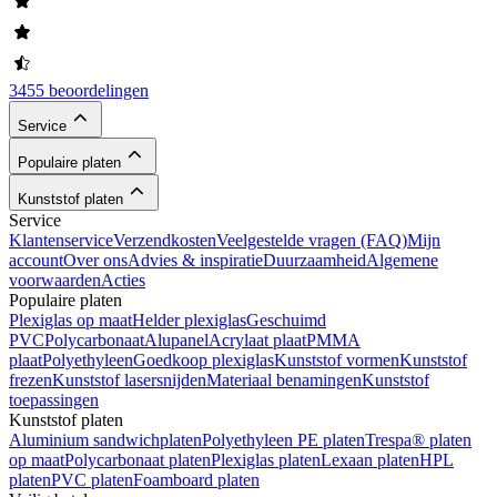
3455 beoordelingen
Service
Populaire platen
Kunststof platen
Service
Klantenservice
Verzendkosten
Veelgestelde vragen (FAQ)
Mijn
account
Over ons
Advies & inspiratie
Duurzaamheid
Algemene
voorwaarden
Acties
Populaire platen
Plexiglas op maat
Helder plexiglas
Geschuimd
PVC
Polycarbonaat
Alupanel
Acrylaat plaat
PMMA
plaat
Polyethyleen
Goedkoop plexiglas
Kunststof vormen
Kunststof
frezen
Kunststof lasersnijden
Materiaal benamingen
Kunststof
toepassingen
Kunststof platen
Aluminium sandwichplaten
Polyethyleen PE platen
Trespa® platen
op maat
Polycarbonaat platen
Plexiglas platen
Lexaan platen
HPL
platen
PVC platen
Foamboard platen