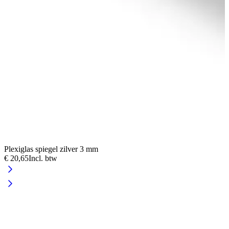
Plexiglas spiegel zilver 3 mm
P
€ 20,65
Incl. btw
€