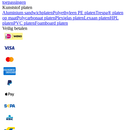
toepassingen
Kunststof platen
Aluminium sandwichplaten
Polyethyleen PE platen
Trespa® platen
op maat
Polycarbonaat platen
Plexiglas platen
Lexaan platen
HPL
platen
PVC platen
Foamboard platen
Veilig betalen