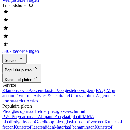
Veelgestelde vragen
Trustedshops
9.2
3467 beoordelingen
Service
Populaire platen
Kunststof platen
Service
Klantenservice
Verzendkosten
Veelgestelde vragen (FAQ)
Mijn
account
Over ons
Advies & inspiratie
Duurzaamheid
Algemene
voorwaarden
Acties
Populaire platen
Plexiglas op maat
Helder plexiglas
Geschuimd
PVC
Polycarbonaat
Alupanel
Acrylaat plaat
PMMA
plaat
Polyethyleen
Goedkoop plexiglas
Kunststof vormen
Kunststof
frezen
Kunststof lasersnijden
Materiaal benamingen
Kunststof