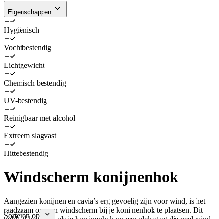
Eigenschappen
Hygiënisch
Vochtbestendig
Lichtgewicht
Chemisch bestendig
UV-bestendig
Reinigbaar met alcohol
Extreem slagvast
Hittebestendig
Windscherm konijnenhok
Aangezien konijnen en cavia’s erg gevoelig zijn voor wind, is het
raadzaam om een windscherm bij je konijnenhok te plaatsen. Dit
Sorteren op
geldt al helemaal als je konijnenhok op een plek staat die veel wind