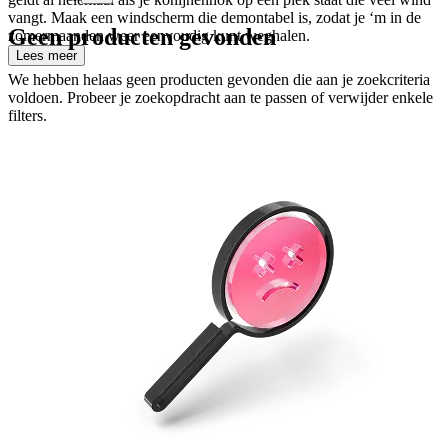
vangt. Maak een windscherm die demontabel is, zodat je ‘m in de
Geen producten gevonden
zomermaanden weer eenvoudig kunt weghalen.
Lees meer
We hebben helaas geen producten gevonden die aan je zoekcriteria
voldoen. Probeer je zoekopdracht aan te passen of verwijder enkele
filters.