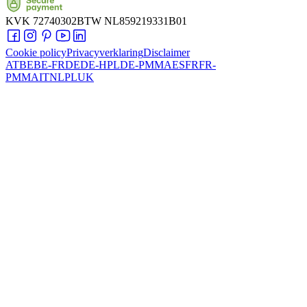
KVK
72740302
BTW
NL859219331B01
Cookie policy
Privacyverklaring
Disclaimer
AT
BE
BE-FR
DE
DE-HPL
DE-PMMA
ES
FR
FR-
PMMA
IT
NL
PL
UK