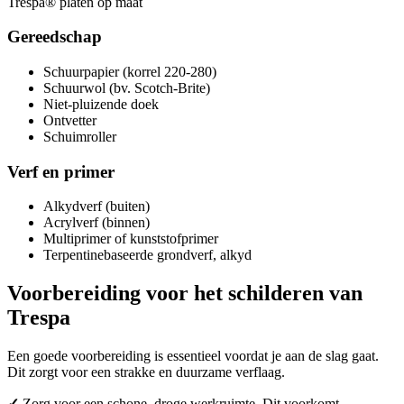
Trespa® platen op maat
Gereedschap
Schuurpapier (korrel 220-280)
Schuurwol (bv. Scotch-Brite)
Niet-pluizende doek
Ontvetter
Schuimroller
Verf en primer
Alkydverf (buiten)
Acrylverf (binnen)
Multiprimer of kunststofprimer
Terpentinebaseerde grondverf, alkyd
Voorbereiding voor het schilderen van
Trespa
Een goede voorbereiding is essentieel voordat je aan de slag gaat.
Dit zorgt voor een strakke en duurzame verflaag.
✓
Zorg voor een schone, droge werkruimte. Dit voorkomt