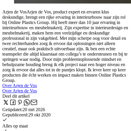
Arjen de Vos
Arjen de Vos, product expert en ervaren klus
deskundige, brengt een rijke ervaring in interieurbouw naar zijn rol
bij Online Plastics Group. Hij heeft meer dan 10 jaar ervaring in
interieurbouw en meubelmakerij. Zijn expertise in interieurdesign en
meubelmakerij, maken hem een veelzijdige en deskundige
professional in zijn vakgebied. Met mijn scherpe oog voor detail en
twee rechterhanden zorg ik ervoor dat oplossingen niet alleen
creatief, maar ook praktisch uitvoerbaar zijn. Ik ben een echte
teamspeler die altijd klaarstaat om collega’s te ondersteunen en bij te
springen waar nodig. Door mijn probleemoplossende mindset en
behulpzame houding breng ik elk project naar een hoger niveau en
zorg ik ervoor dat alles tot in de puntjes klopt. Ik lever keer op keer
producten die écht werken en impact maken binnen Online Plastics
Group.
Over Arjen de Vos
Over Arjen de Vos
Deel dit artikel
Geüpdatet
:
20 mrt 2026
Gepubliceerd
:
29 okt 2020
Alles op maat