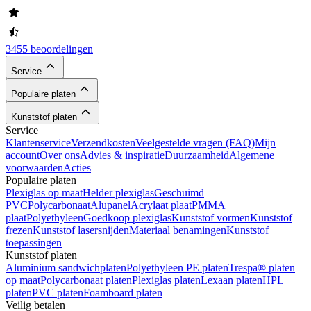
3455 beoordelingen
Service
Populaire platen
Kunststof platen
Service
Klantenservice
Verzendkosten
Veelgestelde vragen (FAQ)
Mijn
account
Over ons
Advies & inspiratie
Duurzaamheid
Algemene
voorwaarden
Acties
Populaire platen
Plexiglas op maat
Helder plexiglas
Geschuimd
PVC
Polycarbonaat
Alupanel
Acrylaat plaat
PMMA
plaat
Polyethyleen
Goedkoop plexiglas
Kunststof vormen
Kunststof
frezen
Kunststof lasersnijden
Materiaal benamingen
Kunststof
toepassingen
Kunststof platen
Aluminium sandwichplaten
Polyethyleen PE platen
Trespa® platen
op maat
Polycarbonaat platen
Plexiglas platen
Lexaan platen
HPL
platen
PVC platen
Foamboard platen
Veilig betalen