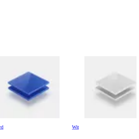
rd
Wit