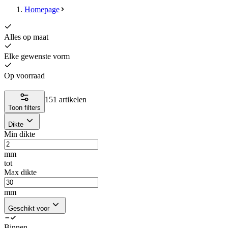
Homepage
Alles op maat
Elke gewenste vorm
Op voorraad
151 artikelen
Toon filters
Dikte
Min dikte
mm
tot
Max dikte
mm
Geschikt voor
Binnen