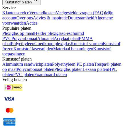
Kunststof platen
Service
Klantenservice
Verzendkosten
Veelgestelde vragen (FAQ)
Mijn
account
Over ons
Advies & inspiratie
Duurzaamheid
Algemene
voorwaarden
Acties
Populaire platen
Plexiglas op maat
Helder plexiglas
Geschuimd
PVC
Polycarbonaat
Alupanel
Acrylaat plaat
PMMA
plaat
Polyethyleen
Goedkoop plexiglas
Kunststof vormen
Kunststof
frezen
Kunststof lasersnijden
Materiaal benamingen
Kunststof
toepassingen
Kunststof platen
Aluminium sandwichplaten
Polyethyleen PE platen
Trespa® platen
op maat
Polycarbonaat platen
Plexiglas platen
Lexaan platen
HPL
platen
PVC platen
Foamboard platen
Veilig betalen