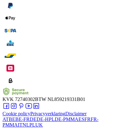
KVK
72740302
BTW
NL859219331B01
Cookie policy
Privacyverklaring
Disclaimer
AT
BE
BE-FR
DE
DE-HPL
DE-PMMA
ES
FR
FR-
PMMA
IT
NL
PL
UK