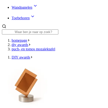
Wandpanelen
Toebehoren
homepage
diy awards
puch- en tomos mozaïektafel
DIY awards