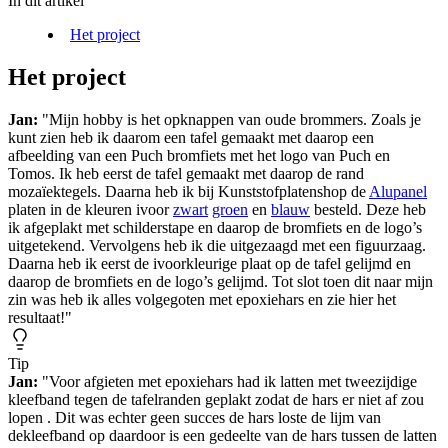
In dit artikel
Het project
Het project
Jan:
"Mijn hobby is het opknappen van oude brommers. Zoals je
kunt zien heb ik daarom een tafel gemaakt met daarop een
afbeelding van een Puch bromfiets met het logo van Puch en
Tomos. Ik heb eerst de tafel gemaakt met daarop de rand
mozaïektegels. Daarna heb ik bij Kunststofplatenshop de
Alupanel
platen in de kleuren ivoor
zwart
groen
en
blauw
besteld. Deze heb
ik afgeplakt met schilderstape en daarop de bromfiets en de logo’s
uitgetekend. Vervolgens heb ik die uitgezaagd met een figuurzaag.
Daarna heb ik eerst de ivoorkleurige plaat op de tafel gelijmd en
daarop de bromfiets en de logo’s gelijmd. Tot slot toen dit naar mijn
zin was heb ik alles volgegoten met epoxiehars en zie hier het
resultaat!"
Tip
Jan:
"Voor afgieten met epoxiehars had ik latten met tweezijdige
kleefband tegen de tafelranden geplakt zodat de hars er niet af zou
lopen . Dit was echter geen succes de hars loste de lijm van
dekleefband op daardoor is een gedeelte van de hars tussen de latten