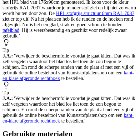
het HPL blad van 176x90cm gemonteerd. Ik koos voor de kleur
stofgrijs RAL 7037 waardoor je minder stof ziet en hij niet zo warm
wordt buiten door zon. De
HPL stofgrijs structuur 6mm RAL 7037
ziet er top uit! Na het plaatsen heb ik de randen en de hoeken rond
afgevijld. Nu is het een glad, strak en goed schoon te houden
tafelblad
. Hij is weersbestendig en geschikt voor redelijk zwaar
gebruik.’
Tip
J.A.:
'Verwijder de beschermfolie voordat je gaat kitten. Dat was ik
zelf vergeten waardoor het blad los liet toen de zon begon te
schijnen. En rond de scherpe randen van de plaat af met een vijl of
gebruik de online besteltool van Kunststofplatenshop om een
kant-
en-klare afgeronde rechthoek
te bestellen.'
Tip
J.A.:
'Verwijder de beschermfolie voordat je gaat kitten. Dat was ik
zelf vergeten waardoor het blad los liet toen de zon begon te
schijnen. En rond de scherpe randen van de plaat af met een vijl of
gebruik de online besteltool van Kunststofplatenshop om een
kant-
en-klare afgeronde rechthoek
te bestellen.'
Gebruikte materialen