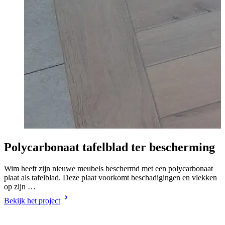
Polycarbonaat tafelblad ter bescherming
Wim heeft zijn nieuwe meubels beschermd met een polycarbonaat
J
plaat als tafelblad. Deze plaat voorkomt beschadigingen en vlekken
e
op zijn …
B
Bekijk het project