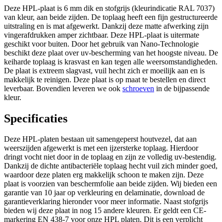
Deze HPL-plaat is 6 mm dik en stofgrijs (kleurindicatie RAL 7037)
van kleur, aan beide zijden. De toplaag heeft een fijn gestructureerde
uitstraling en is mat afgewerkt. Dankzij deze matte afwerking zijn
vingerafdrukken amper zichtbaar. Deze HPL-plaat is uitermate
geschikt voor buiten. Door het gebruik van Nano-Technologie
beschikt deze plaat over uv-bescherming van het hoogste niveau. De
keiharde toplaag is krasvast en kan tegen alle weersomstandigheden.
De plaat is extreem slagvast, vuil hecht zich er moeilijk aan en is
makkelijk te reinigen. Deze plaat is op maat te bestellen en direct
leverbaar. Bovendien leveren we ook
schroeven
in de bijpassende
kleur.
Specificaties
Deze HPL-platen bestaan uit samengeperst houtvezel, dat aan
weerszijden afgewerkt is met een ijzersterke toplaag. Hierdoor
dringt vocht niet door in de toplaag en zijn ze volledig uv-bestendig.
Dankzij de dichte antibacteriële toplaag hecht vuil zich minder goed,
waardoor deze platen erg makkelijk schoon te maken zijn. Deze
plaat is voorzien van beschermfolie aan beide zijden. Wij bieden een
garantie van 10 jaar op verkleuring en delaminatie, download de
garantieverklaring hieronder voor meer informatie. Naast stofgrijs
bieden wij deze plaat in nog 15 andere kleuren. Er geldt een CE-
markering EN 438-7 voor onze HPL platen. Dit is een verplicht