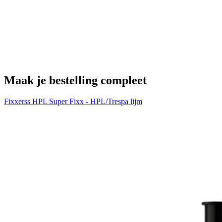
H
€
Maak je bestelling compleet
Fixxerss HPL Super Fixx - HPL/Trespa lijm