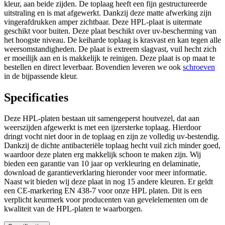
kleur, aan beide zijden. De toplaag heeft een fijn gestructureerde
uitstraling en is mat afgewerkt. Dankzij deze matte afwerking zijn
vingerafdrukken amper zichtbaar. Deze HPL-plaat is uitermate
geschikt voor buiten. Deze plaat beschikt over uv-bescherming van
het hoogste niveau. De keiharde toplaag is krasvast en kan tegen alle
weersomstandigheden. De plaat is extreem slagvast, vuil hecht zich
er moeilijk aan en is makkelijk te reinigen. Deze plaat is op maat te
bestellen en direct leverbaar. Bovendien leveren we ook
schroeven
in de bijpassende kleur.
Specificaties
Deze HPL-platen bestaan uit samengeperst houtvezel, dat aan
weerszijden afgewerkt is met een ijzersterke toplaag. Hierdoor
dringt vocht niet door in de toplaag en zijn ze volledig uv-bestendig.
Dankzij de dichte antibacteriële toplaag hecht vuil zich minder goed,
waardoor deze platen erg makkelijk schoon te maken zijn. Wij
bieden een garantie van 10 jaar op verkleuring en delaminatie,
download de garantieverklaring hieronder voor meer informatie.
Naast wit bieden wij deze plaat in nog 15 andere kleuren. Er geldt
een CE-markering EN 438-7 voor onze HPL platen. Dit is een
verplicht keurmerk voor producenten van gevelelementen om de
kwaliteit van de HPL-platen te waarborgen.