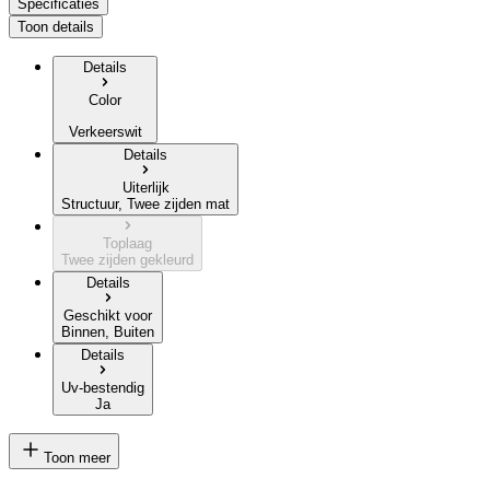
Specificaties
Toon details
Details
Color
Verkeerswit
Details
Uiterlijk
Structuur, Twee zijden mat
Toplaag
Twee zijden gekleurd
Details
Geschikt voor
Binnen, Buiten
Details
Uv-bestendig
Ja
Toon meer