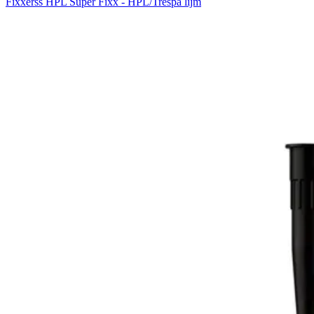
Fixxerss HPL Super Fixx - HPL/Trespa lijm