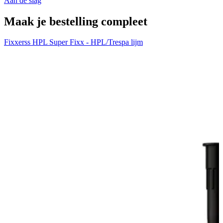
Aan de slag
Maak je bestelling compleet
Fixxerss HPL Super Fixx - HPL/Trespa lijm
H