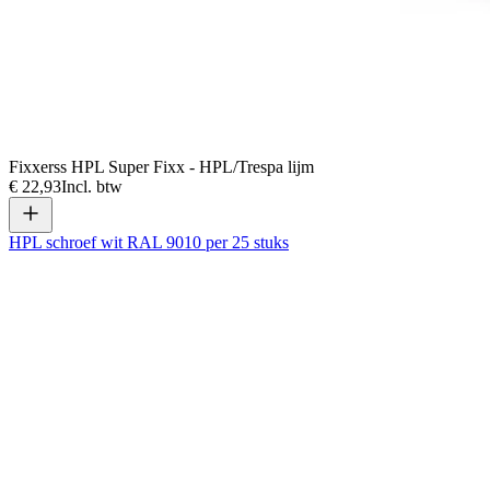
Fixxerss HPL Super Fixx - HPL/Trespa lijm
€ 22,93
Incl. btw
HPL schroef wit RAL 9010 per 25 stuks