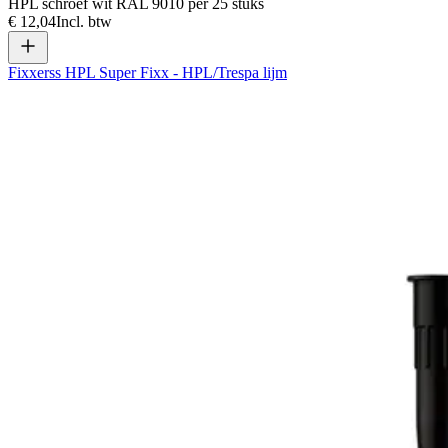
HPL schroef wit RAL 9010 per 25 stuks
€ 12,04
Incl. btw
Fixxerss HPL Super Fixx - HPL/Trespa lijm