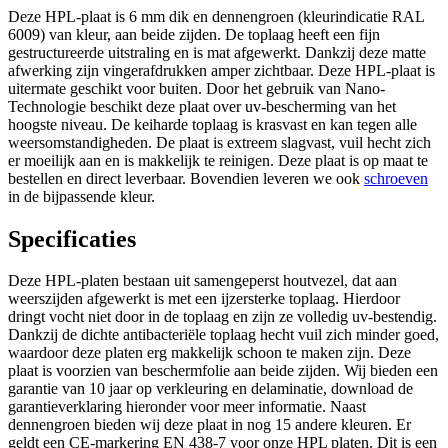
Deze HPL-plaat is 6 mm dik en dennengroen (kleurindicatie RAL
6009) van kleur, aan beide zijden. De toplaag heeft een fijn
gestructureerde uitstraling en is mat afgewerkt. Dankzij deze matte
afwerking zijn vingerafdrukken amper zichtbaar. Deze HPL-plaat is
uitermate geschikt voor buiten. Door het gebruik van Nano-
Technologie beschikt deze plaat over uv-bescherming van het
hoogste niveau. De keiharde toplaag is krasvast en kan tegen alle
weersomstandigheden. De plaat is extreem slagvast, vuil hecht zich
er moeilijk aan en is makkelijk te reinigen. Deze plaat is op maat te
bestellen en direct leverbaar. Bovendien leveren we ook
schroeven
in de bijpassende kleur.
Specificaties
Deze HPL-platen bestaan uit samengeperst houtvezel, dat aan
weerszijden afgewerkt is met een ijzersterke toplaag. Hierdoor
dringt vocht niet door in de toplaag en zijn ze volledig uv-bestendig.
Dankzij de dichte antibacteriële toplaag hecht vuil zich minder goed,
waardoor deze platen erg makkelijk schoon te maken zijn. Deze
plaat is voorzien van beschermfolie aan beide zijden. Wij bieden een
garantie van 10 jaar op verkleuring en delaminatie, download de
garantieverklaring hieronder voor meer informatie. Naast
dennengroen bieden wij deze plaat in nog 15 andere kleuren. Er
geldt een CE-markering EN 438-7 voor onze HPL platen. Dit is een