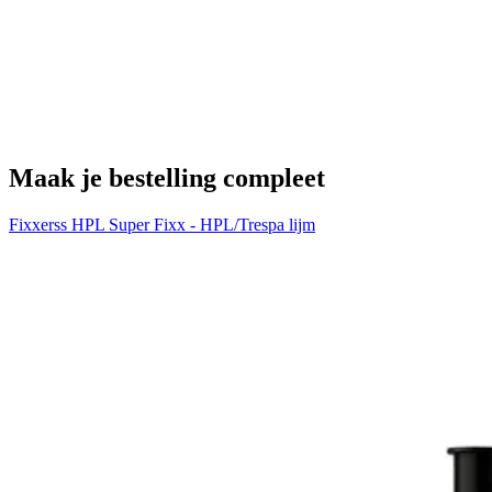
H
€
Maak je bestelling compleet
Fixxerss HPL Super Fixx - HPL/Trespa lijm