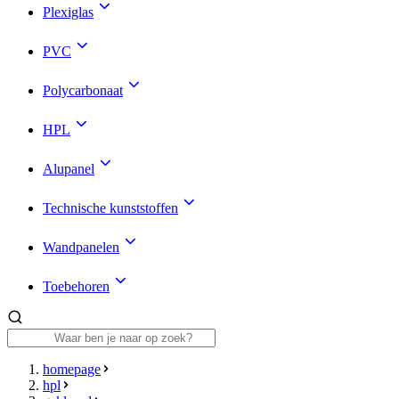
Plexiglas
PVC
Polycarbonaat
HPL
Alupanel
Technische kunststoffen
Wandpanelen
Toebehoren
homepage
hpl