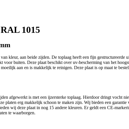
m RAL 1015
6 mm
an kleur, aan beide zijden. De toplaag heeft een fijn gestructureerde ui
t voor buiten. Deze plaat beschikt over uv-bescherming van het hoogste
 moeilijk aan en is makkelijk te reinigen. Deze plaat is op maat te best
en afgewerkt is met een ijzersterke toplaag. Hierdoor dringt vocht niet
eze platen erg makkelijk schoon te maken zijn. Wij bieden een garantie
 bieden wij deze plaat in nog 15 andere kleuren. Er geldt een CE-marke
aten te waarborgen.