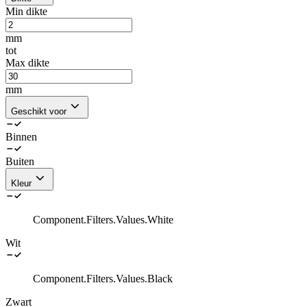
Min dikte
mm
tot
Max dikte
mm
Geschikt voor
Binnen
Buiten
Kleur
Component.Filters.Values.White
Wit
Component.Filters.Values.Black
Zwart