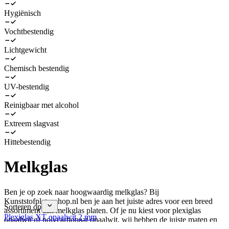
Hygiënisch
Vochtbestendig
Lichtgewicht
Chemisch bestendig
UV-bestendig
Reinigbaar met alcohol
Extreem slagvast
Hittebestendig
Melkglas
Ben je op zoek naar hoogwaardig melkglas? Bij
Kunststofplatenshop.nl ben je aan het juiste adres voor een breed
Sorteren op
assortiment aan melkglas platen. Of je nu kiest voor plexiglas
Plexiglas XT opaalwit 2 mm
opaalwit of polycarbonaat opaalwit, wij hebben de juiste maten en
zagen de platen precies op maat voor je. Met onze snelle levering,