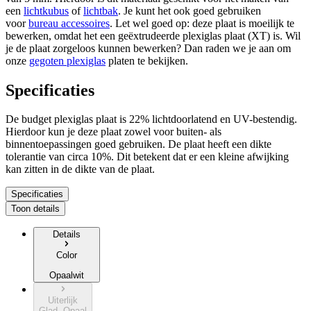
een
lichtkubus
of
lichtbak
. Je kunt het ook goed gebruiken
voor
bureau accessoires
. Let wel goed op: deze plaat is moeilijk te
bewerken, omdat het een geëxtrudeerde plexiglas plaat (XT) is. Wil
je de plaat zorgeloos kunnen bewerken? Dan raden we je aan om
onze
gegoten plexiglas
platen te bekijken.
Specificaties
De budget plexiglas plaat is 22% lichtdoorlatend en UV-bestendig.
Hierdoor kun je deze plaat zowel voor buiten- als
binnentoepassingen goed gebruiken. De plaat heeft een dikte
tolerantie van circa 10%. Dit betekent dat er een kleine afwijking
kan zitten in de dikte van de plaat.
Specificaties
Toon details
Details
Color
Opaalwit
Uiterlijk
Glad, Opaal