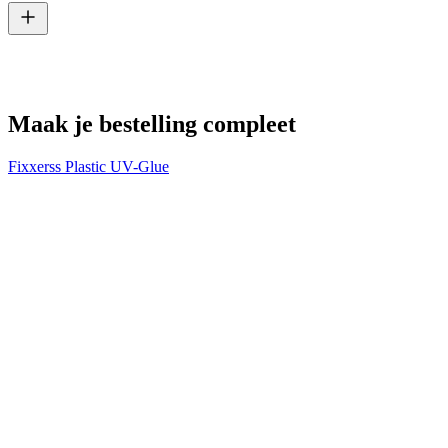
V
€
Maak je bestelling compleet
Fixxerss Plastic UV-Glue