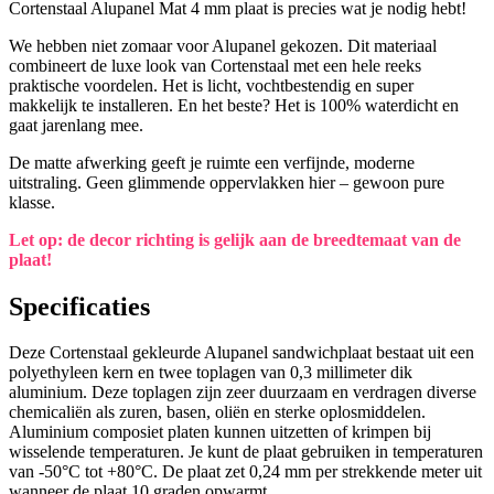
Cortenstaal Alupanel Mat 4 mm plaat is precies wat je nodig hebt!
We hebben niet zomaar voor Alupanel gekozen. Dit materiaal
combineert de luxe look van Cortenstaal met een hele reeks
praktische voordelen. Het is licht, vochtbestendig en super
makkelijk te installeren. En het beste? Het is 100% waterdicht en
gaat jarenlang mee.
De matte afwerking geeft je ruimte een verfijnde, moderne
uitstraling. Geen glimmende oppervlakken hier – gewoon pure
klasse.
Let op: de decor richting is gelijk aan de breedtemaat van de
plaat!
Specificaties
Deze
Cortenstaal gekleurde
Alupanel sandwichplaat bestaat uit een
polyethyleen kern en twee toplagen van 0,3 millimeter dik
aluminium. Deze toplagen zijn zeer duurzaam en verdragen diverse
chemicaliën als zuren, basen, oliën en sterke oplosmiddelen.
Aluminium composiet platen kunnen uitzetten of krimpen bij
wisselende temperaturen. Je kunt de plaat gebruiken in temperaturen
van -50°C tot +80°C. De plaat zet 0,24 mm per strekkende meter uit
wanneer de plaat 10 graden opwarmt.