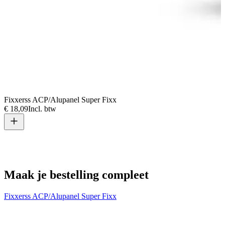
Fixxerss ACP/Alupanel Super Fixx
€ 18,09
Incl. btw
V
€
Maak je bestelling compleet
Fixxerss ACP/Alupanel Super Fixx