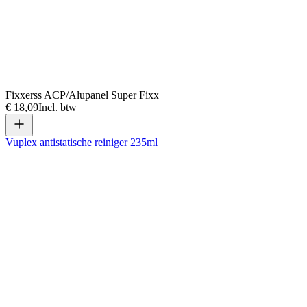
Fixxerss ACP/Alupanel Super Fixx
€ 18,09
Incl. btw
Vuplex antistatische reiniger 235ml