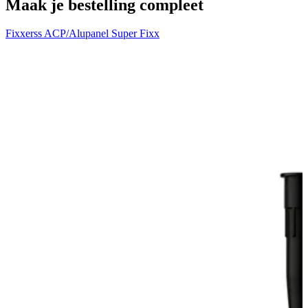
Maak je bestelling compleet
Fixxerss ACP/Alupanel Super Fixx
V