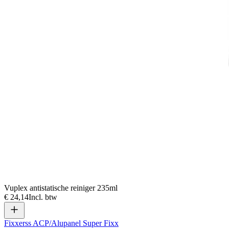
Vuplex antistatische reiniger 235ml
€ 24,14
Incl. btw
Fixxerss ACP/Alupanel Super Fixx