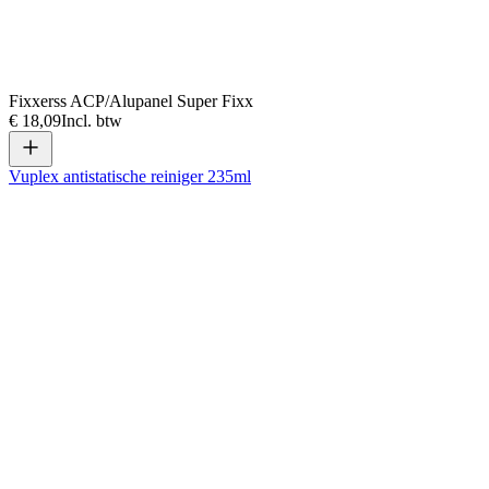
Fixxerss ACP/Alupanel Super Fixx
€ 18,09
Incl. btw
Vuplex antistatische reiniger 235ml