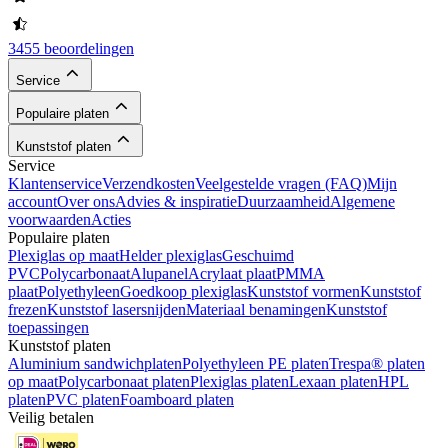
3455 beoordelingen
Service
Populaire platen
Kunststof platen
Service
Klantenservice
Verzendkosten
Veelgestelde vragen (FAQ)
Mijn
account
Over ons
Advies & inspiratie
Duurzaamheid
Algemene
voorwaarden
Acties
Populaire platen
Plexiglas op maat
Helder plexiglas
Geschuimd
PVC
Polycarbonaat
Alupanel
Acrylaat plaat
PMMA
plaat
Polyethyleen
Goedkoop plexiglas
Kunststof vormen
Kunststof
frezen
Kunststof lasersnijden
Materiaal benamingen
Kunststof
toepassingen
Kunststof platen
Aluminium sandwichplaten
Polyethyleen PE platen
Trespa® platen
op maat
Polycarbonaat platen
Plexiglas platen
Lexaan platen
HPL
platen
PVC platen
Foamboard platen
Veilig betalen