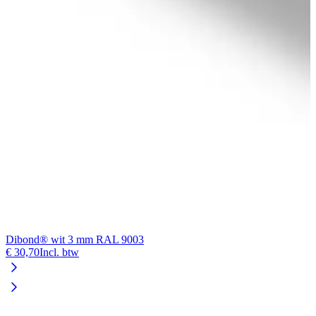
Dibond® wit 3 mm RAL 9003
F
€ 30,70
Incl. btw
€