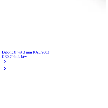
Dibond® wit 3 mm RAL 9003
F
€ 30,70
Incl. btw
€