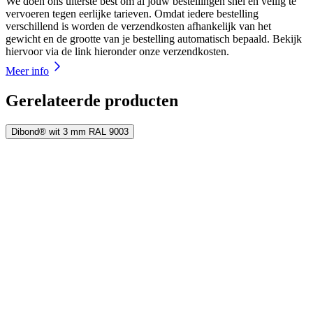
We doen ons uiterste best om al jouw bestellingen snel en veilig te
vervoeren tegen eerlijke tarieven. Omdat iedere bestelling
verschillend is worden de verzendkosten afhankelijk van het
gewicht en de grootte van je bestelling automatisch bepaald. Bekijk
hiervoor via de link hieronder onze verzendkosten.
Meer info
Gerelateerde producten
Dibond® wit 3 mm RAL 9003