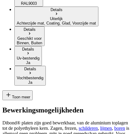
RAL9003
Details
Uiterlijk
Achterzijde mat, Coating, Glad, Voorzijde mat
Details
Geschikt voor
Binnen, Buiten
Details
Uv-bestendig
Ja
Details
Vochtbestendig
Ja
Toon meer
Bewerkingsmogelijkheden
Dibond® platen zijn goed bewerkbaar, van de aluminium toplagen
tot de
polyethyleen
kern. Zagen, frezen,
schilderen
,
lijmen
,
boren
is
allemaal geen probleem, mits je goed gereedschap gebruikt. Voor