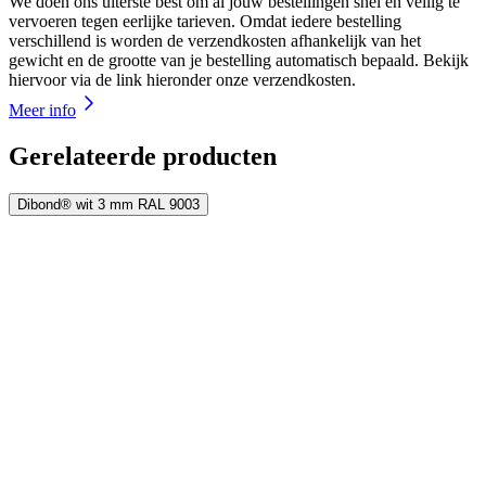
We doen ons uiterste best om al jouw bestellingen snel en veilig te
vervoeren tegen eerlijke tarieven. Omdat iedere bestelling
verschillend is worden de verzendkosten afhankelijk van het
gewicht en de grootte van je bestelling automatisch bepaald. Bekijk
hiervoor via de link hieronder onze verzendkosten.
Meer info
Gerelateerde producten
Dibond® wit 3 mm RAL 9003