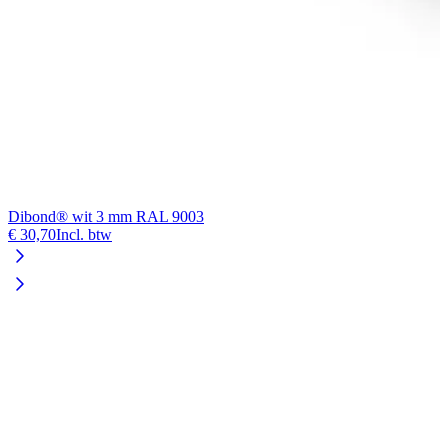
Dibond® wit 3 mm RAL 9003
F
€ 30,70
Incl. btw
€