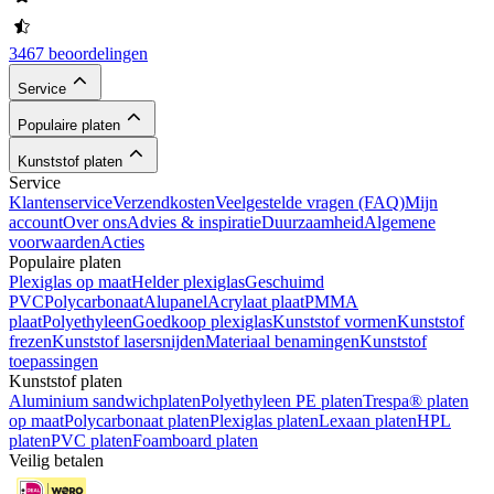
3467 beoordelingen
Service
Populaire platen
Kunststof platen
Service
Klantenservice
Verzendkosten
Veelgestelde vragen (FAQ)
Mijn
account
Over ons
Advies & inspiratie
Duurzaamheid
Algemene
voorwaarden
Acties
Populaire platen
Plexiglas op maat
Helder plexiglas
Geschuimd
PVC
Polycarbonaat
Alupanel
Acrylaat plaat
PMMA
plaat
Polyethyleen
Goedkoop plexiglas
Kunststof vormen
Kunststof
frezen
Kunststof lasersnijden
Materiaal benamingen
Kunststof
toepassingen
Kunststof platen
Aluminium sandwichplaten
Polyethyleen PE platen
Trespa® platen
op maat
Polycarbonaat platen
Plexiglas platen
Lexaan platen
HPL
platen
PVC platen
Foamboard platen
Veilig betalen