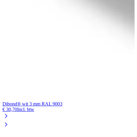
Dibond® wit 3 mm RAL 9003
F
€ 30,70
Incl. btw
€