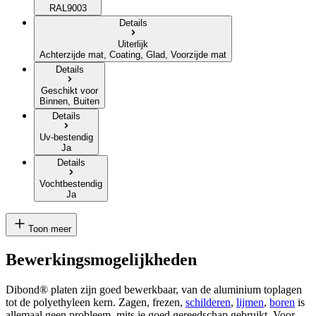
RAL9003
Details
Uiterlijk
Achterzijde mat, Coating, Glad, Voorzijde mat
Details
Geschikt voor
Binnen, Buiten
Details
Uv-bestendig
Ja
Details
Vochtbestendig
Ja
Toon meer
Bewerkingsmogelijkheden
Dibond® platen zijn goed bewerkbaar, van de aluminium toplagen
tot de
polyethyleen
kern. Zagen, frezen,
schilderen
,
lijmen
,
boren
is
allemaal geen probleem, mits je goed gereedschap gebruikt. Voor