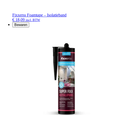
Fixxerss Foamtape – Isolatieband
€
18,09
incl. BTW
Bewaren