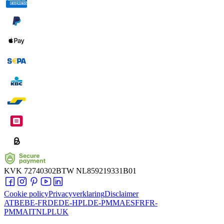
KVK
72740302
BTW
NL859219331B01
Cookie policy
Privacyverklaring
Disclaimer
AT
BE
BE-FR
DE
DE-HPL
DE-PMMA
ES
FR
FR-
PMMA
IT
NL
PL
UK