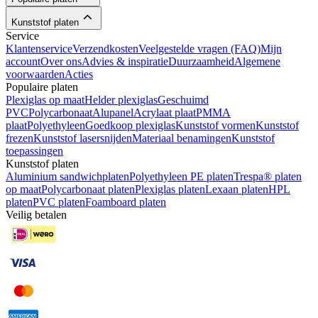
Kunststof platen
Service
Klantenservice
Verzendkosten
Veelgestelde vragen (FAQ)
Mijn
account
Over ons
Advies & inspiratie
Duurzaamheid
Algemene
voorwaarden
Acties
Populaire platen
Plexiglas op maat
Helder plexiglas
Geschuimd
PVC
Polycarbonaat
Alupanel
Acrylaat plaat
PMMA
plaat
Polyethyleen
Goedkoop plexiglas
Kunststof vormen
Kunststof
frezen
Kunststof lasersnijden
Materiaal benamingen
Kunststof
toepassingen
Kunststof platen
Aluminium sandwichplaten
Polyethyleen PE platen
Trespa® platen
op maat
Polycarbonaat platen
Plexiglas platen
Lexaan platen
HPL
platen
PVC platen
Foamboard platen
Veilig betalen