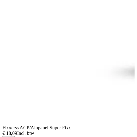
Fixxerss ACP/Alupanel Super Fixx
F
€ 18,09
Incl. btw
€