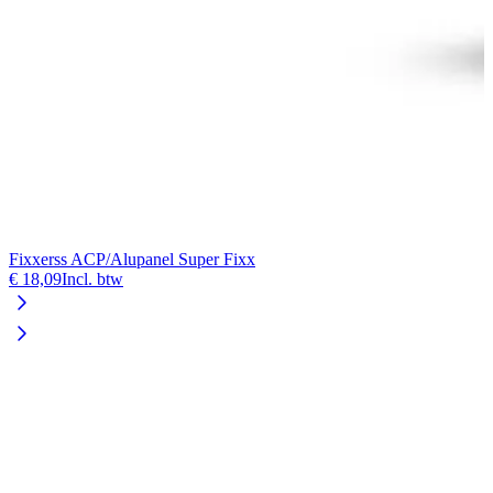
Fixxerss ACP/Alupanel Super Fixx
F
€ 18,09
Incl. btw
€