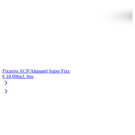
Fixxerss ACP/Alupanel Super Fixx
F
€ 18,09
Incl. btw
€