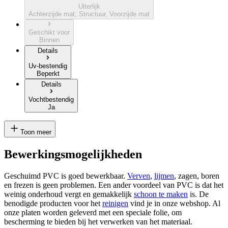
Uiterlijk
Achterzijde mat, Structuur, Voorzijde mat
Geschikt voor
Binnen
Details
Uv-bestendig
Beperkt
Details
Vochtbestendig
Ja
Toon meer
Bewerkingsmogelijkheden
Geschuimd PVC is goed bewerkbaar.
Verven
,
lijmen
, zagen, boren
en frezen is geen problemen. Een ander voordeel van PVC is dat het
weinig onderhoud vergt en gemakkelijk
schoon te maken
is. De
benodigde producten voor het
reinigen
vind je in onze webshop. Al
onze platen worden geleverd met een speciale folie, om
bescherming te bieden bij het verwerken van het materiaal.