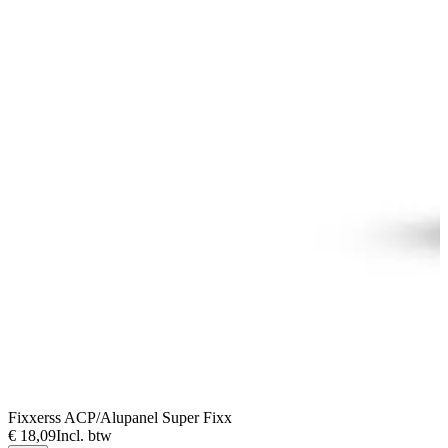
Fixxerss ACP/Alupanel Super Fixx
F
€ 18,09
Incl. btw
€