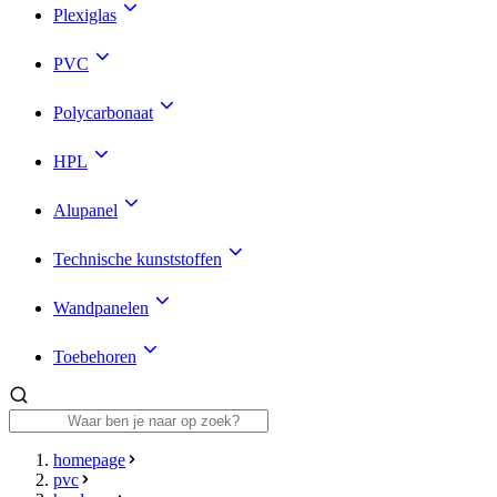
Plexiglas
PVC
Polycarbonaat
HPL
Alupanel
Technische kunststoffen
Wandpanelen
Toebehoren
homepage
pvc