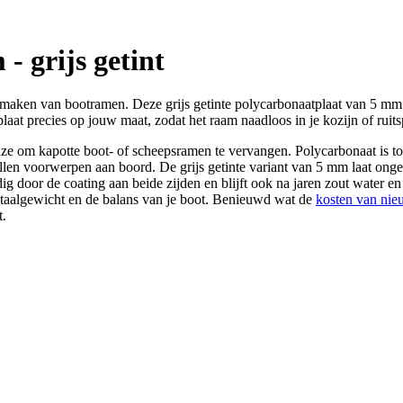
 grijs getint
 maken van bootramen. Deze grijs getinte polycarbonaatplaat van 5 mm 
laat precies op jouw maat, zodat het raam naadloos in je kozijn of ruit
e om kapotte boot- of scheepsramen te vervangen. Polycarbonaat is tot 
len voorwerpen aan boord. De grijs getinte variant van 5 mm laat ong
ig door de coating aan beide zijden en blijft ook na jaren zout water en
t totaalgewicht en de balans van je boot. Benieuwd wat de
kosten van ni
t.