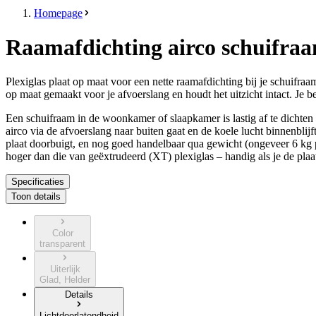
Homepage
Raamafdichting airco schuifraam
Plexiglas plaat op maat voor een nette raamafdichting bij je schuifraa
op maat gemaakt voor je afvoerslang en houdt het uitzicht intact. Je b
Een schuifraam in de woonkamer of slaapkamer is lastig af te dichte
airco via de afvoerslang naar buiten gaat en de koele lucht binnenbli
plaat doorbuigt, en nog goed handelbaar qua gewicht (ongeveer 6 kg p
hoger dan die van geëxtrudeerd (XT) plexiglas – handig als je de plaa
Specificaties
Toon details
Color
transparent
Uiterlijk
Glad, Helder
Details
Lichtdoorlatendheid