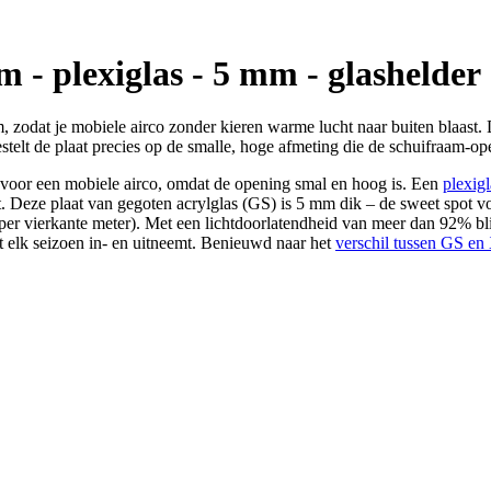
 - plexiglas - 5 mm - glashelder
m, zodat je mobiele airco zonder kieren warme lucht naar buiten blaast.
estelt de plaat precies op de smalle, hoge afmeting die de schuifraam-op
n voor een mobiele airco, omdat de opening smal en hoog is. Een
plexigl
jft. Deze plaat van gegoten acrylglas (GS) is 5 mm dik – de sweet spot
er vierkante meter). Met een lichtdoorlatendheid van meer dan 92% bli
t elk seizoen in- en uitneemt. Benieuwd naar het
verschil tussen GS en