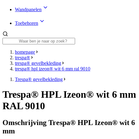
Wandpanelen
Toebehoren
homepage
trespa®
trespa® gevelbekleding
trespa® hpl izeon® wit 6 mm ral 9010
Trespa® gevelbekleding
Trespa® HPL Izeon® wit 6 mm
RAL 9010
Omschrijving Trespa® HPL Izeon® wit 6
mm