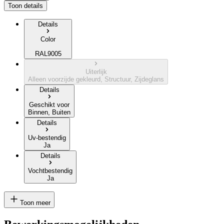
Toon details
Details
Color
RAL9005
Uiterlijk
Alleen voorzijde gekleurd, Structuur, Zijdeglans
Details
Geschikt voor
Binnen, Buiten
Details
Uv-bestendig
Ja
Details
Vochtbestendig
Ja
Toon meer