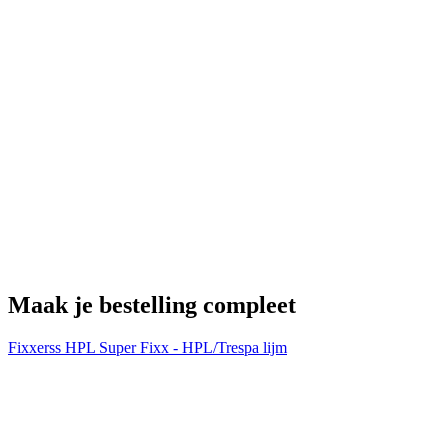
H
€
Maak je bestelling compleet
Fixxerss HPL Super Fixx - HPL/Trespa lijm