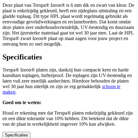
Deze plaat van Trespa® Izeon® is
6 mm
dik en
zwart
van kleur. De
plaat is enkelzijdig gekleurd, heeft een zijdeglans uitstraling en een
gladde toplaag. Dit type HPL plaat wordt regelmatig gebruikt als
eenvoudige gevelafwerkingen en reclameborden. Dat komt omdat
deze platen zeer onderhoudsvriendelijk, UV-bestendig en duurzaam
zijn. Het ijzersterke materiaal gaat tot wel 30 jaar mee. Laat de HPL
Trespa® zwart Izeon® plaat op maat zagen voor jouw project en
ontvang hem zo snel mogelijk.
Specificaties
Trespa® Izeon® platen zijn, dankzij hun compacte kern en harde
kunsthars toplagen, hufterproof. De toplagen zijn UV-bestendig en
laten vuil zeer moeilijk aanhechten. Hierdoor behouden de platen
wel 30 jaar hun uiterlijk en zijn ze erg gemakkelijk
schoon te
maken
.
Goed om te weten:
Houd er rekening mee dat Trespa® platen enkelzijdig gekleurd zijn
en een dikte tolerantie van 10% hebben. Dit betekent dat de dikte
van de plaat in werkelijkheid ongeveer 10% kan afwijken.
Specificaties