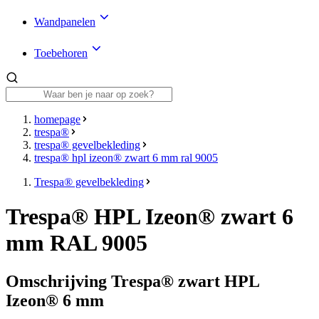
Wandpanelen
Toebehoren
homepage
trespa®
trespa® gevelbekleding
trespa® hpl izeon® zwart 6 mm ral 9005
Trespa® gevelbekleding
Trespa® HPL Izeon® zwart 6
mm RAL 9005
Omschrijving Trespa® zwart HPL
Izeon® 6 mm